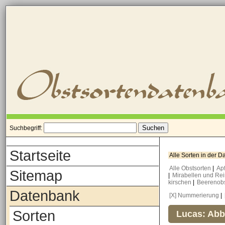
Suchbegriff:
Startseite
Alle Sorten in der 
Alle Obstsorten
|
Ap
Sitemap
|
Mirabellen und Re
kirschen
|
Beerenob
Datenbank
[X] Nummerierung
|
Sorten
Lucas: Abb