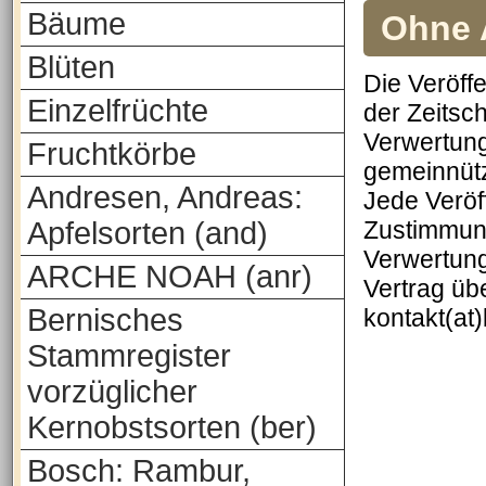
Bäume
Ohne A
Blüten
Die Veröff
Einzelfrüchte
der Zeitsch
Verwertung
Fruchtkörbe
gemeinnütz
Andresen, Andreas:
Jede Veröf
Apfelsorten (and)
Zustimmung
Verwertung
ARCHE NOAH (anr)
Vertrag üb
Bernisches
kontakt(at
Stammregister
vorzüglicher
Kernobstsorten (ber)
Bosch: Rambur,