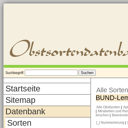
Suchbegriff:
Startseite
Alle Sorte
BUND-Le
Sitemap
Alle Obstsorten
|
Ap
Datenbank
|
Mirabellen und Re
kirschen
|
Beerenob
Sorten
[_] Nummerierung
|