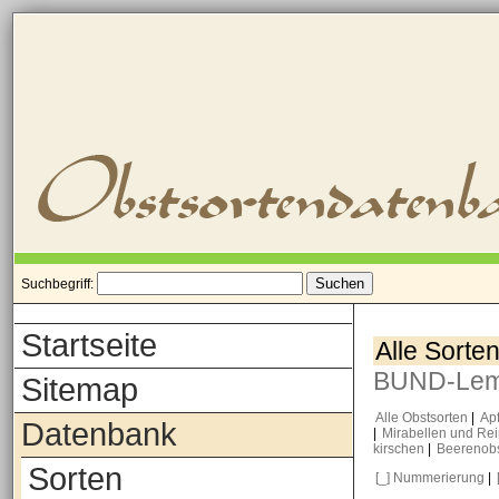
Suchbegriff:
Startseite
Alle Sorte
BUND-Le
Sitemap
Alle Obstsorten
|
Ap
Datenbank
|
Mirabellen und Re
kirschen
|
Beerenob
Sorten
[_] Nummerierung
|