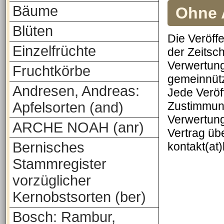
Bäume
Ohne A
Blüten
Die Veröff
Einzelfrüchte
der Zeitsch
Verwertung
Fruchtkörbe
gemeinnütz
Andresen, Andreas:
Jede Veröf
Apfelsorten (and)
Zustimmung
Verwertung
ARCHE NOAH (anr)
Vertrag üb
Bernisches
kontakt(at
Stammregister
vorzüglicher
Kernobstsorten (ber)
Bosch: Rambur,