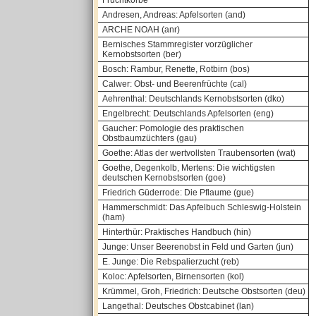
Fruchtkörbe
Andresen, Andreas: Apfelsorten (and)
ARCHE NOAH (anr)
Bernisches Stammregister vorzüglicher
Kernobstsorten (ber)
Bosch: Rambur, Renette, Rotbirn (bos)
Calwer: Obst- und Beerenfrüchte (cal)
Aehrenthal: Deutschlands Kernobstsorten (dko)
Engelbrecht: Deutschlands Apfelsorten (eng)
Gaucher: Pomologie des praktischen
Obstbaumzüchters (gau)
Goethe: Atlas der wertvollsten Traubensorten (wat)
Goethe, Degenkolb, Mertens: Die wichtigsten
deutschen Kernobstsorten (goe)
Friedrich Güderrode: Die Pflaume (gue)
Hammerschmidt: Das Apfelbuch Schleswig-Holstein
(ham)
Hinterthür: Praktisches Handbuch (hin)
Junge: Unser Beerenobst in Feld und Garten (jun)
E. Junge: Die Rebspalierzucht (reb)
Koloc: Apfelsorten, Birnensorten (kol)
Krümmel, Groh, Friedrich: Deutsche Obstsorten (deu)
Langethal: Deutsches Obstcabinet (lan)