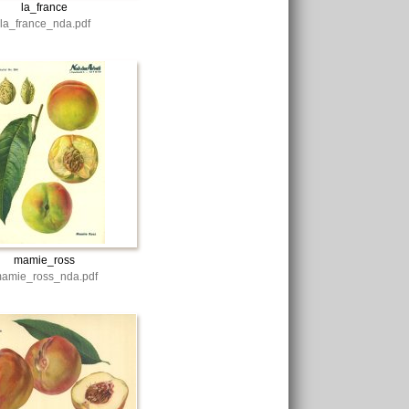
la_france
la_france_nda.pdf
mamie_ross
amie_ross_nda.pdf