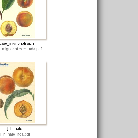
osse_mignonpfirsich
_mignonpfirsich_nda.pdf
j_h_hale
j_h_hale_nda.pdf