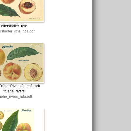
ellerstadter_rote
erstadter_rote_nda.pdf
Frühe, Rivers Frühpfirsich
fruehe_rivers
ruehe_rivers_nda.pdf