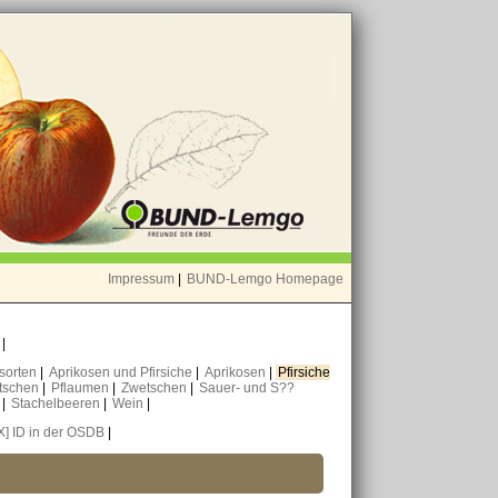
Impressum
|
BUND-Lemgo Homepage
o
|
nsorten
|
Aprikosen und Pfirsiche
|
Aprikosen
|
Pfirsiche
tschen
|
Pflaumen
|
Zwetschen
|
Sauer- und S??
n
|
Stachelbeeren
|
Wein
|
X] ID in der OSDB
|