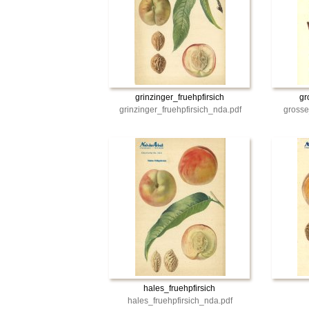
grinzinger_fruehpfirsich
gr
grinzinger_fruehpfirsich_nda.pdf
grosse
hales_fruehpfirsich
hales_fruehpfirsich_nda.pdf