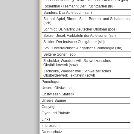
Pfau-Schellenberg: Schweizerische Obstsorten (pfs)
Rosenthal / Ilsemann: Der Fruchtgarten (fru)
Sanders: Das Apfelbuch (san)
Schaal: Äpfel, Birnen, Stein-Beeren- und Schalenobst
(sch)
Schmidt, Dr. Martin: Deutscher Obstbau (poe)
Seitzer, Josef: Farbtafeln der Apfelsorten(sei)
Sickler: Der teutsche Obstgärtner (sic)
Stoll: Österreichisch-Ungarische Pomologie (sto)
Seltene Sorten (sot)
Zschokke, Waedenswill: Schweizerisches
Obstbilderwerk (sow)
Zschokke, Waedenswill: Schweizerisches
Obstbilderwerk Texttafeln (sowt)
Pomologen
Unsere Obstwiesen
Obstwiesen Statistik
Unsere Bäume
Copyright
Flyer und Plakate
Links
Impressum
Datenschutz