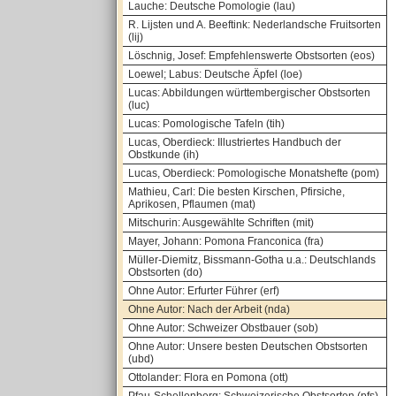
Lauche: Deutsche Pomologie (lau)
R. Lijsten und A. Beeftink: Nederlandsche Fruitsorten
(lij)
Löschnig, Josef: Empfehlenswerte Obstsorten (eos)
Loewel; Labus: Deutsche Äpfel (loe)
Lucas: Abbildungen württembergischer Obstsorten
(luc)
Lucas: Pomologische Tafeln (tih)
Lucas, Oberdieck: Illustriertes Handbuch der
Obstkunde (ih)
Lucas, Oberdieck: Pomologische Monatshefte (pom)
Mathieu, Carl: Die besten Kirschen, Pfirsiche,
Aprikosen, Pflaumen (mat)
Mitschurin: Ausgewählte Schriften (mit)
Mayer, Johann: Pomona Franconica (fra)
Müller-Diemitz, Bissmann-Gotha u.a.: Deutschlands
Obstsorten (do)
Ohne Autor: Erfurter Führer (erf)
Ohne Autor: Nach der Arbeit (nda)
Ohne Autor: Schweizer Obstbauer (sob)
Ohne Autor: Unsere besten Deutschen Obstsorten
(ubd)
Ottolander: Flora en Pomona (ott)