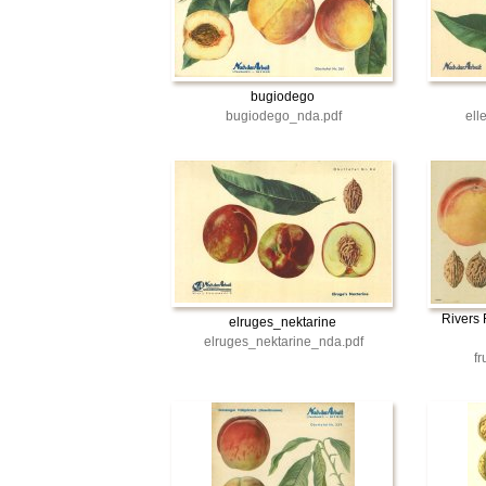
bugiodego
bugiodego_nda.pdf
ell
Rivers 
elruges_nektarine
elruges_nektarine_nda.pdf
f