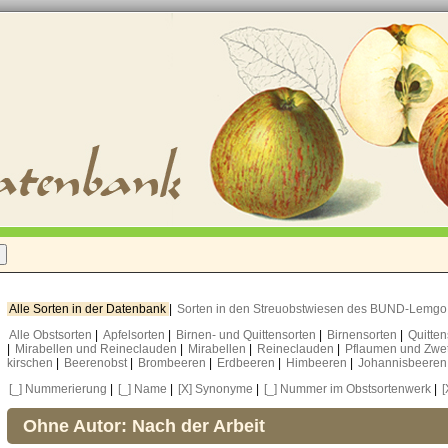
Alle Sorten in der Datenbank
|
Sorten in den Streuobstwiesen des BUND-Lemg
Alle Obstsorten
|
Apfelsorten
|
Birnen- und Quittensorten
|
Birnensorten
|
Quitte
|
Mirabellen und Reineclauden
|
Mirabellen
|
Reineclauden
|
Pflaumen und Zwe
kirschen
|
Beerenobst
|
Brombeeren
|
Erdbeeren
|
Himbeeren
|
Johannisbeere
[_] Nummerierung
|
[_] Name
|
[X] Synonyme
|
[_] Nummer im Obstsortenwerk
|
[
Ohne Autor: Nach der Arbeit