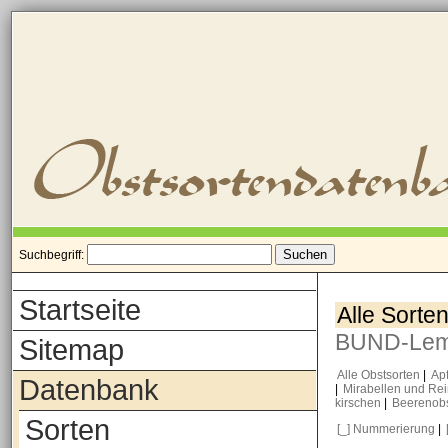
Suchbegriff:
Startseite
Alle Sorte
BUND-Le
Sitemap
Alle Obstsorten
|
Ap
Datenbank
|
Mirabellen und Re
kirschen
|
Beerenob
Sorten
[_] Nummerierung
|