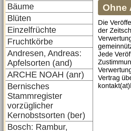
Bäume
Ohne A
Blüten
Die Veröff
Einzelfrüchte
der Zeitsch
Verwertung
Fruchtkörbe
gemeinnütz
Andresen, Andreas:
Jede Veröf
Apfelsorten (and)
Zustimmung
Verwertung
ARCHE NOAH (anr)
Vertrag üb
Bernisches
kontakt(at
Stammregister
vorzüglicher
Kernobstsorten (ber)
Bosch: Rambur,