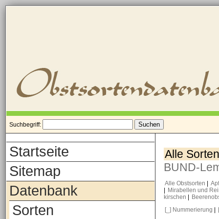
Suchbegriff:
Startseite
Alle Sorte
BUND-Le
Sitemap
Alle Obstsorten
|
Ap
Datenbank
|
Mirabellen und Re
kirschen
|
Beerenob
Sorten
[_] Nummerierung
|