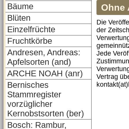
Bäume
Ohne A
Blüten
Die Veröff
Einzelfrüchte
der Zeitsch
Verwertung
Fruchtkörbe
gemeinnütz
Andresen, Andreas:
Jede Veröf
Apfelsorten (and)
Zustimmung
Verwertung
ARCHE NOAH (anr)
Vertrag üb
Bernisches
kontakt(at
Stammregister
vorzüglicher
Kernobstsorten (ber)
Bosch: Rambur,