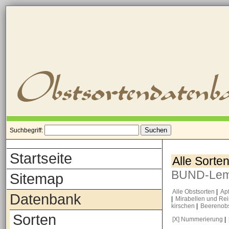
Suchbegriff:
Startseite
Alle Sorte
BUND-Le
Sitemap
Alle Obstsorten
|
Ap
Datenbank
|
Mirabellen und Re
kirschen
|
Beerenob
Sorten
[X] Nummerierung
|