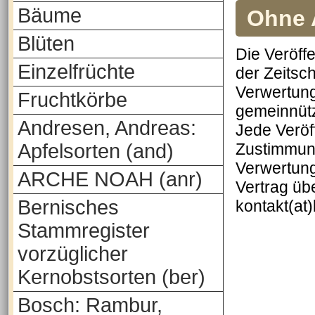
Bäume
Ohne A
Blüten
Die Veröff
Einzelfrüchte
der Zeitsch
Verwertung
Fruchtkörbe
gemeinnütz
Andresen, Andreas:
Jede Veröf
Apfelsorten (and)
Zustimmung
Verwertung
ARCHE NOAH (anr)
Vertrag üb
Bernisches
kontakt(at
Stammregister
vorzüglicher
Kernobstsorten (ber)
Bosch: Rambur,