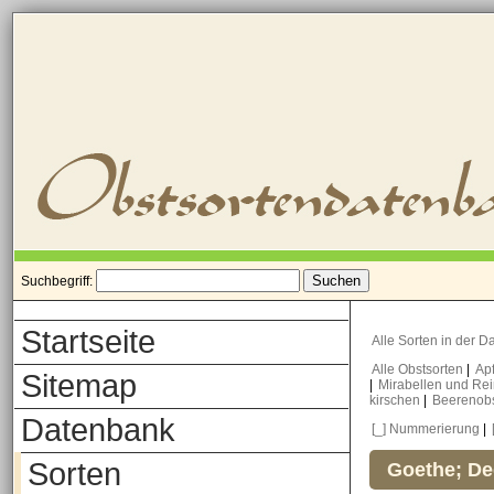
Suchbegriff:
Startseite
Alle Sorten in der 
Alle Obstsorten
|
Ap
Sitemap
|
Mirabellen und Re
kirschen
|
Beerenob
Datenbank
[_] Nummerierung
|
Sorten
Goethe; De