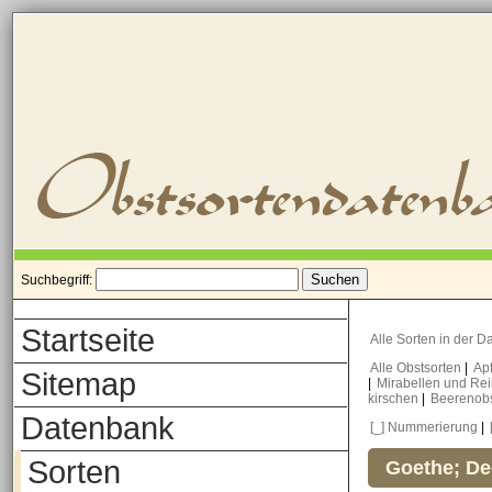
Suchbegriff:
Startseite
Alle Sorten in der 
Alle Obstsorten
|
Ap
Sitemap
|
Mirabellen und Re
kirschen
|
Beerenob
Datenbank
[_] Nummerierung
|
Sorten
Goethe; De