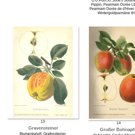
O.U.Pom.XI, Jone's South
Pippin, Pearmain Dorée L
Pearmain Dorée de d'Hiver
Wintergoldparmäne IH
13
14
Gravensteiner
Großer Bohnapf
Blumenkalvill, Grafensteiner,