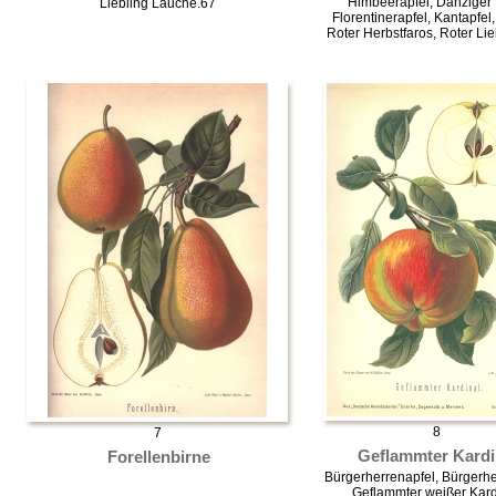
Himbeerapfel, Danziger 
Liebling Lauche.67
Florentinerapfel, Kantapfel
Roter Herbstfaros, Roter Li
8
7
Geflammter Kardi
Forellenbirne
Bürgerherrenapfel, Bürgerhe
Geflammter weißer Kard