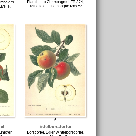
Blanche de Champagne LER.374,
umboldt's
Reinette de Champagne Mas.53
uvelle,
6
el
Edelborsdorfer
unroter
Borsdorfer, Edler Winterborsdorfer,