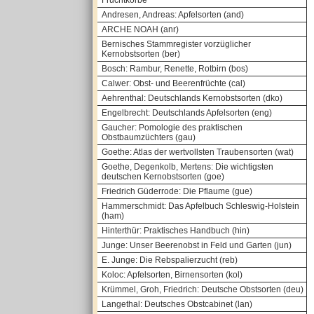
Fruchtkörbe
Andresen, Andreas: Apfelsorten (and)
ARCHE NOAH (anr)
Bernisches Stammregister vorzüglicher
Kernobstsorten (ber)
Bosch: Rambur, Renette, Rotbirn (bos)
Calwer: Obst- und Beerenfrüchte (cal)
Aehrenthal: Deutschlands Kernobstsorten (dko)
Engelbrecht: Deutschlands Apfelsorten (eng)
Gaucher: Pomologie des praktischen
Obstbaumzüchters (gau)
Goethe: Atlas der wertvollsten Traubensorten (wat)
Goethe, Degenkolb, Mertens: Die wichtigsten
deutschen Kernobstsorten (goe)
Friedrich Güderrode: Die Pflaume (gue)
Hammerschmidt: Das Apfelbuch Schleswig-Holstein
(ham)
Hinterthür: Praktisches Handbuch (hin)
Junge: Unser Beerenobst in Feld und Garten (jun)
E. Junge: Die Rebspalierzucht (reb)
Koloc: Apfelsorten, Birnensorten (kol)
Krümmel, Groh, Friedrich: Deutsche Obstsorten (deu)
Langethal: Deutsches Obstcabinet (lan)