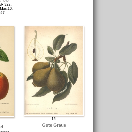
ampton
ER.322,
 Mas.10,
.67
15
Gute Graue
el