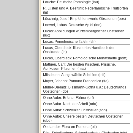
Lauche: Deutsche Pomologie (lau)
R. Lijsten und A. Beeftink: Nederlandsche Fruitsorten
(lij)
Löschnig, Josef: Empfehlenswerte Obstsorten (eos)
Loewel; Labus: Deutsche Äpfel (loe)
Lucas: Abbildungen württembergischer Obstsorten
(luc)
Lucas: Pomologische Tafeln (tih)
Lucas, Oberdieck: Illustriertes Handbuch der
Obstkunde (ih)
Lucas, Oberdieck: Pomologische Monatshefte (pom)
Mathieu, Carl: Die besten Kirschen, Pfirsiche,
Aprikosen, Pflaumen (mat)
Mitschurin: Ausgewählte Schriften (mit)
Mayer, Johann: Pomona Franconica (fra)
Müller-Diemitz, Bissmann-Gotha u.a.: Deutschlands
Obstsorten (do)
Ohne Autor: Erfurter Führer (erf)
Ohne Autor: Nach der Arbeit (nda)
Ohne Autor: Schweizer Obstbauer (sob)
Ohne Autor: Unsere besten Deutschen Obstsorten
(ubd)
Ottolander: Flora en Pomona (ott)