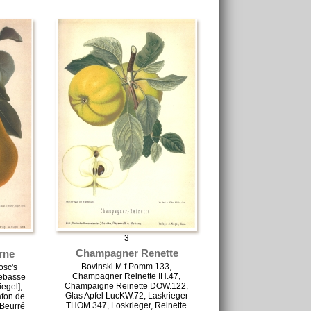
3
Champagner Renette
rne
Bovinski M.f.Pomm.133,
osc's
Champagner Reinette IH.47,
lebasse
Champaigne Reinette DOW.122,
egel],
Glas Apfel LucKW.72, Laskrieger
afon de
THOM.347, Loskrieger, Reinette
 Beurré