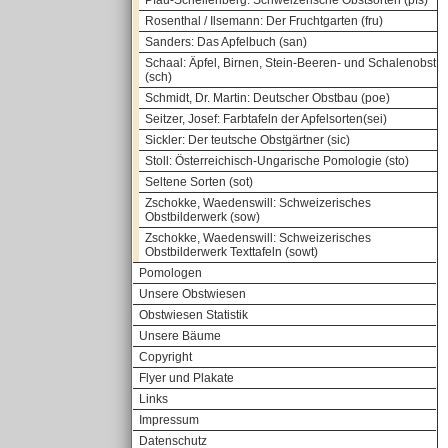
Pfau-Schellenberg: Schweizerische Obstsorten (pfs)
Rosenthal / Ilsemann: Der Fruchtgarten (fru)
Sanders: Das Apfelbuch (san)
Schaal: Äpfel, Birnen, Stein-Beeren- und Schalenobst
(sch)
Schmidt, Dr. Martin: Deutscher Obstbau (poe)
Seitzer, Josef: Farbtafeln der Apfelsorten(sei)
Sickler: Der teutsche Obstgärtner (sic)
Stoll: Österreichisch-Ungarische Pomologie (sto)
Seltene Sorten (sot)
Zschokke, Waedenswill: Schweizerisches
Obstbilderwerk (sow)
Zschokke, Waedenswill: Schweizerisches
Obstbilderwerk Texttafeln (sowt)
Pomologen
Unsere Obstwiesen
Obstwiesen Statistik
Unsere Bäume
Copyright
Flyer und Plakate
Links
Impressum
Datenschutz