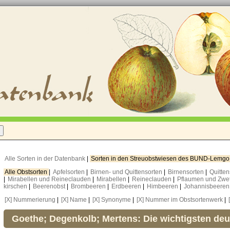
Alle Sorten in der Datenbank
|
Sorten in den Streuobstwiesen des BUND-Lemg
Alle Obstsorten
|
Apfelsorten
|
Birnen- und Quittensorten
|
Birnensorten
|
Quitte
|
Mirabellen und Reineclauden
|
Mirabellen
|
Reineclauden
|
Pflaumen und Zwe
kirschen
|
Beerenobst
|
Brombeeren
|
Erdbeeren
|
Himbeeren
|
Johannisbeere
[X] Nummerierung
|
[X] Name
|
[X] Synonyme
|
[X] Nummer im Obstsortenwerk
|
Goethe; Degenkolb; Mertens: Die wichtigsten de