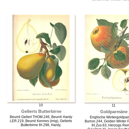
10
11
Gellerts Butterbirne
Goldparmäne
Beurré Gellert THOM.246, Beurré Hardy
Englische Wintergoldpa
LER.219, Beurré Kennes (irrig), Gellerts
Burron.244, Golden Winter 
Butterbirne IH.298, Hardy,
IH.Zus.63, Herzogs Rein