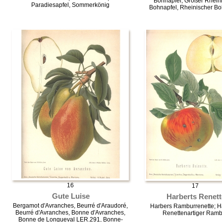
Bohnapfel, Großer Rhein
Paradiesapfel, Sommerkönig
Bohnapfel, Rheinischer Bo
16
17
Gute Luise
Harberts Renett
Bergamot d'Avranches, Beurré d'Araudoré,
Harbers Ramburrenette; H
Beurré d'Avranches, Bonne d'Avranches,
Renettenartiger Ramb
Bonne de Longueval LER.291, Bonne-