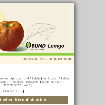
Impressum
|
BUND-Lemgo Homepage
o
|
nsorten
|
Aprikosen und Pfirsiche
|
Aprikosen
|
Pfirsiche
tschen
|
Pflaumen
|
Zwetschen
|
Sauer- und S??
n
|
Stachelbeeren
|
Wein
|
[_] ID in der OSDB
|
utschen Kernobstsorten