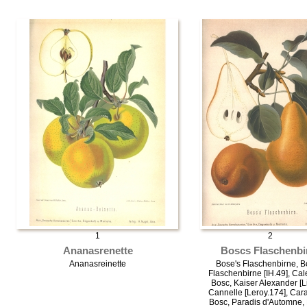
1
2
Ananasrenette
Boscs Flaschenbi
Ananasreinette
Bose's Flaschenbirne, B
Flaschenbirne [IH.49], Ca
Bosc, Kaiser Alexander [Li
Cannelle [Leroy.174], Car
Bosc, Paradis d'Automne,