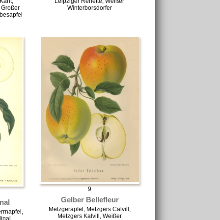
Kant,
Leipziger Renette, Weißer
, Großer
Winterborsdorfer
ebesapfel
9
Gelber Bellefleur
nal
Metzgerapfel, Metzgers Calvill,
rrnapfel,
Metzgers Kalvill, Weißer
inal