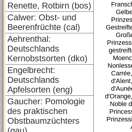
Fransc
Renette, Rotbirn (bos)
Gelbe
Calwer: Obst- und
Prinzes
Beerenfrüchte (cal)
Gestreift
Große
Aehrenthal:
Prinzess
Deutschlands
gestreif
Kernobstsorten (dko)
Moenc
Nonles
Engelbrecht:
Carré
Deutschlands
d'Alen
Apfelsorten (eng)
d'Auné
d'Orange
Gaucher: Pomologie
Noble 
des praktischen
Princes
Prinzess
Obstbaumzüchters
(gau)