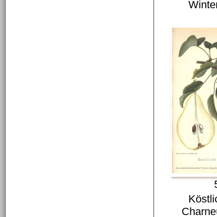
Winte
Köstl
Charne