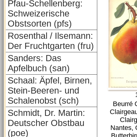
Pfau-Schellenberg:
Schweizerische
Obstsorten (pfs)
Rosenthal / Ilsemann:
Der Fruchtgarten (fru)
Sanders: Das
Apfelbuch (san)
Schaal: Äpfel, Birnen,
Stein-Beeren- und
Schalenobst (sch)
Beurré 
Schmidt, Dr. Martin:
Clairgea
Clair
Deutscher Obstbau
Nantes, 
(poe)
Butterbi