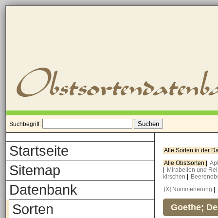
Suchbegriff:
Startseite
Alle Sorten in der 
Alle Obstsorten
|
Ap
Sitemap
|
Mirabellen und Re
kirschen
|
Beerenob
Datenbank
[X] Nummerierung
|
Sorten
Goethe; De