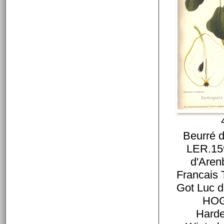
Beurré 
LER.15
d'Aren
Francais
Got Luc 
HOG
Hard