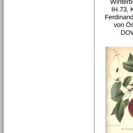
Winterb
IH.73, 
Ferdinand
von Ös
DOW