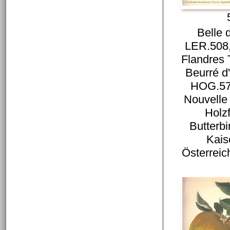
Belle 
LER.508,
Flandres
Beurré d
HOG.57
Nouvell
Holz
Butterbi
Kais
Österrei