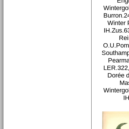
Eng
Winterg
Burron.2
Winter
IH.Zus.6
Rei
O.U.Pom.
Southamp
Pearma
LER.322
Dorée d
Ma
Winterg
I