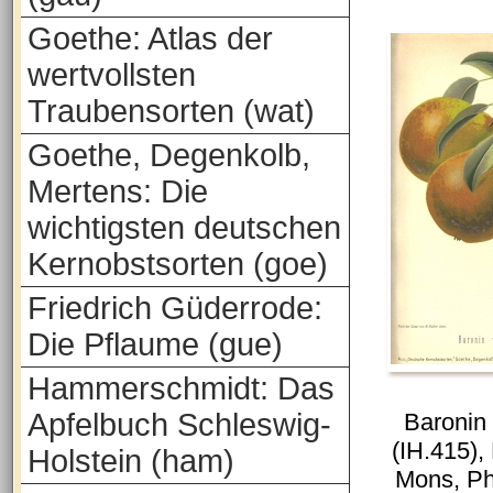
Goethe: Atlas der
wertvollsten
Traubensorten (wat)
Goethe, Degenkolb,
Mertens: Die
wichtigsten deutschen
Kernobstsorten (goe)
Friedrich Güderrode:
Die Pflaume (gue)
Hammerschmidt: Das
Apfelbuch Schleswig-
Baronin
(IH.415),
Holstein (ham)
Mons, Ph