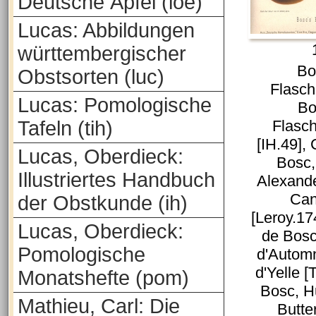
Deutsche Äpfel (loe)
Lucas: Abbildungen
württembergischer
Bo
Obstsorten (luc)
Flasch
Lucas: Pomologische
Bo
Tafeln (tih)
Flasc
[IH.49],
Lucas, Oberdieck:
Bosc,
Illustriertes Handbuch
Alexande
Can
der Obstkunde (ih)
[Leroy.17
Lucas, Oberdieck:
de Bosc
Pomologische
d'Autom
d'Yelle 
Monatshefte (pom)
Bosc, H
Mathieu, Carl: Die
Butte