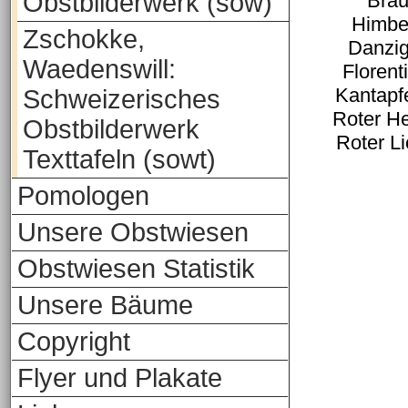
Obstbilderwerk (sow)
Brau
Himbe
Zschokke,
Danzig
Waedenswill:
Florent
Kantapf
Schweizerisches
Roter He
Obstbilderwerk
Roter L
Texttafeln (sowt)
Pomologen
Unsere Obstwiesen
Obstwiesen Statistik
Unsere Bäume
Copyright
Flyer und Plakate