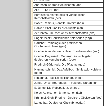
Fruchtkörbe
Andresen, Andreas: Apfelsorten (and)
ARCHE NOAH (anr)
Bernisches Stammregister vorzüglicher
Kernobstsorten (ber)
Bosch: Rambur, Renette, Rotbirn (bos)
Calwer: Obst- und Beerenfrüchte (cal)
Aehrenthal: Deutschlands Kernobstsorten (dko)
Engelbrecht: Deutschlands Apfelsorten (eng)
Gaucher: Pomologie des praktischen
Obstbaumzüchters (gau)
Goethe: Atlas der wertvollsten Traubensorten (wat)
Goethe, Degenkolb, Mertens: Die wichtigsten
deutschen Kernobstsorten (goe)
Friedrich Güderrode: Die Pflaume (gue)
Hammerschmidt: Das Apfelbuch Schleswig-Holstein
(ham)
Hinterthür: Praktisches Handbuch (hin)
Junge: Unser Beerenobst in Feld und Garten (jun)
E. Junge: Die Rebspalierzucht (reb)
Koloc: Apfelsorten, Birnensorten (kol)
Krümmel, Groh, Friedrich: Deutsche Obstsorten (deu)
Langethal: Deutsches Obstcabinet (lan)