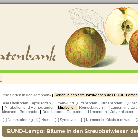
Alle Sorten in der Datenbank
|
Sorten in den Streuobstwiesen des BUND-Lemg
Alle Obstsorten
|
Apfelsorten
|
Birnen- und Quittensorten
|
Birnensorten
|
Quitte
|
Mirabellen und Reineclauden
|
Mirabellen
|
Reineclauden
|
Pflaumen und Zwe
kirschen
|
Beerenobst
|
Brombeeren
|
Erdbeeren
|
Himbeeren
|
Johannisbeere
[_] Nummerierung
|
[_] Name
|
[_] Synonyme
|
[_] Nummer im Obstsortenwerk
|
[
BUND-Lemgo: Bäume in den Streuobstwiesen d