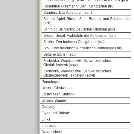
Pfau-Schellenberg: Schweizerische Obstsorten (pfs)
Rosenthal / Ilsemann: Der Fruchtgarten (fru)
Sanders: Das Apfelbuch (san)
Schaal: Äpfel, Birnen, Stein-Beeren- und Schalenobst
(sch)
Schmidt, Dr. Martin: Deutscher Obstbau (poe)
Seitzer, Josef: Farbtafeln der Apfelsorten(sei)
Sickler: Der teutsche Obstgärtner (sic)
Stoll: Österreichisch-Ungarische Pomologie (sto)
Seltene Sorten (sot)
Zschokke, Waedenswill: Schweizerisches
Obstbilderwerk (sow)
Zschokke, Waedenswill: Schweizerisches
Obstbilderwerk Texttafeln (sowt)
Pomologen
Unsere Obstwiesen
Obstwiesen Statistik
Unsere Bäume
Copyright
Flyer und Plakate
Links
Impressum
Datenschutz