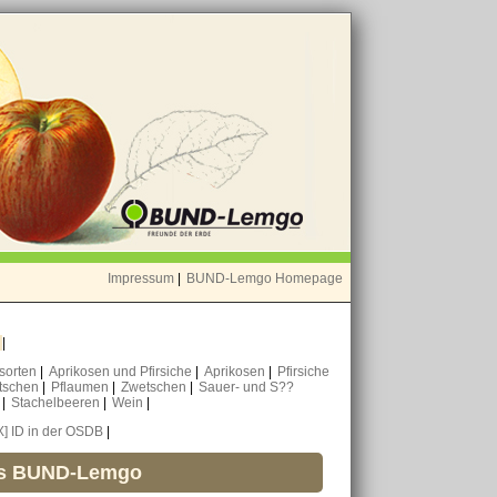
Impressum
|
BUND-Lemgo Homepage
o
|
nsorten
|
Aprikosen und Pfirsiche
|
Aprikosen
|
Pfirsiche
tschen
|
Pflaumen
|
Zwetschen
|
Sauer- und S??
n
|
Stachelbeeren
|
Wein
|
X] ID in der OSDB
|
es BUND-Lemgo