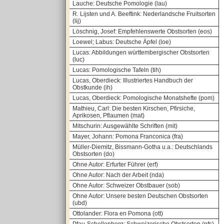
Lauche: Deutsche Pomologie (lau)
R. Lijsten und A. Beeftink: Nederlandsche Fruitsorten
(lij)
Löschnig, Josef: Empfehlenswerte Obstsorten (eos)
Loewel; Labus: Deutsche Äpfel (loe)
Lucas: Abbildungen württembergischer Obstsorten
(luc)
Lucas: Pomologische Tafeln (tih)
Lucas, Oberdieck: Illustriertes Handbuch der
Obstkunde (ih)
Lucas, Oberdieck: Pomologische Monatshefte (pom)
Mathieu, Carl: Die besten Kirschen, Pfirsiche,
Aprikosen, Pflaumen (mat)
Mitschurin: Ausgewählte Schriften (mit)
Mayer, Johann: Pomona Franconica (fra)
Müller-Diemitz, Bissmann-Gotha u.a.: Deutschlands
Obstsorten (do)
Ohne Autor: Erfurter Führer (erf)
Ohne Autor: Nach der Arbeit (nda)
Ohne Autor: Schweizer Obstbauer (sob)
Ohne Autor: Unsere besten Deutschen Obstsorten
(ubd)
Ottolander: Flora en Pomona (ott)