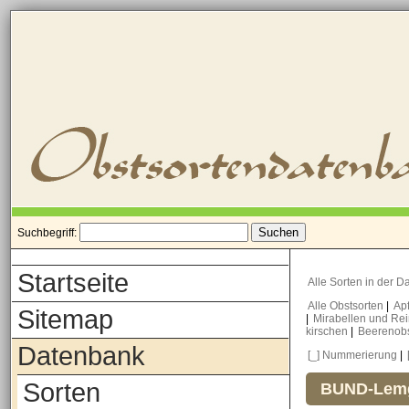
Suchbegriff:
Startseite
Alle Sorten in der 
Alle Obstsorten
|
Ap
Sitemap
|
Mirabellen und Re
kirschen
|
Beerenob
Datenbank
[_] Nummerierung
|
Sorten
BUND-Lemg