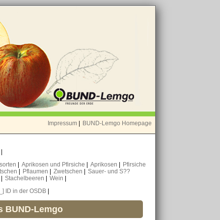
Impressum
|
BUND-Lemgo Homepage
o
|
nsorten
|
Aprikosen und Pfirsiche
|
Aprikosen
|
Pfirsiche
tschen
|
Pflaumen
|
Zwetschen
|
Sauer- und S??
n
|
Stachelbeeren
|
Wein
|
[_] ID in der OSDB
|
es BUND-Lemgo