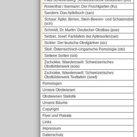
Pfau-Schellenberg: Schweizerische Obstsorten (pfs)
Rosenthal / Ilsemann: Der Fruchtgarten (fru)
Sanders: Das Apfelbuch (san)
Schaal: Äpfel, Birnen, Stein-Beeren- und Schalenobst
(sch)
Schmidt, Dr. Martin: Deutscher Obstbau (poe)
Seitzer, Josef: Farbtafeln der Apfelsorten(sei)
Sickler: Der teutsche Obstgärtner (sic)
Stoll: Österreichisch-Ungarische Pomologie (sto)
Seltene Sorten (sot)
Zschokke, Waedenswill: Schweizerisches
Obstbilderwerk (sow)
Zschokke, Waedenswill: Schweizerisches
Obstbilderwerk Texttafeln (sowt)
Pomologen
Unsere Obstwiesen
Obstwiesen Statistik
Unsere Bäume
Copyright
Flyer und Plakate
Links
Impressum
Datenschutz