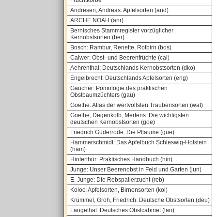
Fruchtkörbe
Andresen, Andreas: Apfelsorten (and)
ARCHE NOAH (anr)
Bernisches Stammregister vorzüglicher
Kernobstsorten (ber)
Bosch: Rambur, Renette, Rotbirn (bos)
Calwer: Obst- und Beerenfrüchte (cal)
Aehrenthal: Deutschlands Kernobstsorten (dko)
Engelbrecht: Deutschlands Apfelsorten (eng)
Gaucher: Pomologie des praktischen
Obstbaumzüchters (gau)
Goethe: Atlas der wertvollsten Traubensorten (wat)
Goethe, Degenkolb, Mertens: Die wichtigsten
deutschen Kernobstsorten (goe)
Friedrich Güderrode: Die Pflaume (gue)
Hammerschmidt: Das Apfelbuch Schleswig-Holstein
(ham)
Hinterthür: Praktisches Handbuch (hin)
Junge: Unser Beerenobst in Feld und Garten (jun)
E. Junge: Die Rebspalierzucht (reb)
Koloc: Apfelsorten, Birnensorten (kol)
Krümmel, Groh, Friedrich: Deutsche Obstsorten (deu)
Langethal: Deutsches Obstcabinet (lan)