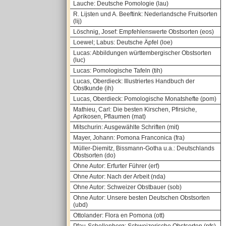
Lauche: Deutsche Pomologie (lau)
R. Lijsten und A. Beeftink: Nederlandsche Fruitsorten
(lij)
Löschnig, Josef: Empfehlenswerte Obstsorten (eos)
Loewel; Labus: Deutsche Äpfel (loe)
Lucas: Abbildungen württembergischer Obstsorten
(luc)
Lucas: Pomologische Tafeln (tih)
Lucas, Oberdieck: Illustriertes Handbuch der
Obstkunde (ih)
Lucas, Oberdieck: Pomologische Monatshefte (pom)
Mathieu, Carl: Die besten Kirschen, Pfirsiche,
Aprikosen, Pflaumen (mat)
Mitschurin: Ausgewählte Schriften (mit)
Mayer, Johann: Pomona Franconica (fra)
Müller-Diemitz, Bissmann-Gotha u.a.: Deutschlands
Obstsorten (do)
Ohne Autor: Erfurter Führer (erf)
Ohne Autor: Nach der Arbeit (nda)
Ohne Autor: Schweizer Obstbauer (sob)
Ohne Autor: Unsere besten Deutschen Obstsorten
(ubd)
Ottolander: Flora en Pomona (ott)