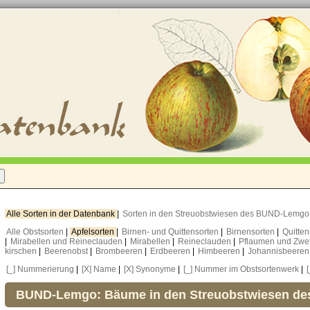
Alle Sorten in der Datenbank
|
Sorten in den Streuobstwiesen des BUND-Lemg
Alle Obstsorten
|
Apfelsorten
|
Birnen- und Quittensorten
|
Birnensorten
|
Quitte
|
Mirabellen und Reineclauden
|
Mirabellen
|
Reineclauden
|
Pflaumen und Zwe
kirschen
|
Beerenobst
|
Brombeeren
|
Erdbeeren
|
Himbeeren
|
Johannisbeere
[_] Nummerierung
|
[X] Name
|
[X] Synonyme
|
[_] Nummer im Obstsortenwerk
|
BUND-Lemgo: Bäume in den Streuobstwiesen d