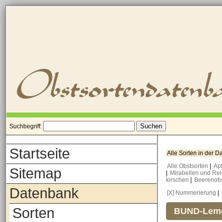
Suchbegriff:
Startseite
Alle Sorten in der 
Alle Obstsorten
|
Ap
Sitemap
|
Mirabellen und Re
kirschen
|
Beerenob
Datenbank
[X] Nummerierung
|
Sorten
BUND-Lemg