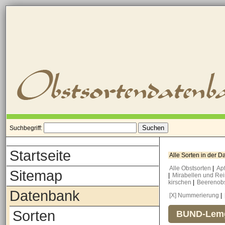
Suchbegriff:
Startseite
Alle Sorten in der 
Alle Obstsorten
|
Ap
Sitemap
|
Mirabellen und Re
kirschen
|
Beerenob
Datenbank
[X] Nummerierung
|
Sorten
BUND-Lemg