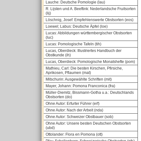
Lauche: Deutsche Pomologie (lau)
R. Lijsten und A. Beeftink: Nederlandsche Fruitsorten
(lij)
Löschnig, Josef: Empfehlenswerte Obstsorten (eos)
Loewel; Labus: Deutsche Äpfel (loe)
Lucas: Abbildungen württembergischer Obstsorten
(luc)
Lucas: Pomologische Tafeln (tih)
Lucas, Oberdieck: Illustriertes Handbuch der
Obstkunde (ih)
Lucas, Oberdieck: Pomologische Monatshefte (pom)
Mathieu, Carl: Die besten Kirschen, Pfirsiche,
Aprikosen, Pflaumen (mat)
Mitschurin: Ausgewählte Schriften (mit)
Mayer, Johann: Pomona Franconica (fra)
Müller-Diemitz, Bissmann-Gotha u.a.: Deutschlands
Obstsorten (do)
Ohne Autor: Erfurter Führer (erf)
Ohne Autor: Nach der Arbeit (nda)
Ohne Autor: Schweizer Obstbauer (sob)
Ohne Autor: Unsere besten Deutschen Obstsorten
(ubd)
Ottolander: Flora en Pomona (ott)