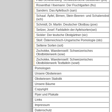
Pfau-Schellenberg: Schweizerische Obstsorten (pfs)
Rosenthal / Ilsemann: Der Fruchtgarten (fru)
Sanders: Das Apfelbuch (san)
Schaal: Äpfel, Birnen, Stein-Beeren- und Schalenobst
(sch)
Schmidt, Dr. Martin: Deutscher Obstbau (poe)
Seitzer, Josef: Farbtafeln der Apfelsorten(sei)
Sickler: Der teutsche Obstgärtner (sic)
Stoll: Österreichisch-Ungarische Pomologie (sto)
Seltene Sorten (sot)
Zschokke, Waedenswill: Schweizerisches
Obstbilderwerk (sow)
Zschokke, Waedenswill: Schweizerisches
Obstbilderwerk Texttafeln (sowt)
Pomologen
Unsere Obstwiesen
Obstwiesen Statistik
Unsere Bäume
Copyright
Flyer und Plakate
Links
Impressum
Datenschutz