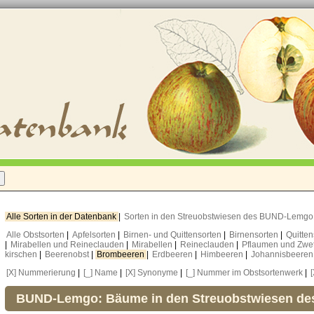
Alle Sorten in der Datenbank
|
Sorten in den Streuobstwiesen des BUND-Lemg
Alle Obstsorten
|
Apfelsorten
|
Birnen- und Quittensorten
|
Birnensorten
|
Quitte
|
Mirabellen und Reineclauden
|
Mirabellen
|
Reineclauden
|
Pflaumen und Zwe
kirschen
|
Beerenobst
|
Brombeeren
|
Erdbeeren
|
Himbeeren
|
Johannisbeere
[X] Nummerierung
|
[_] Name
|
[X] Synonyme
|
[_] Nummer im Obstsortenwerk
|
BUND-Lemgo: Bäume in den Streuobstwiesen d