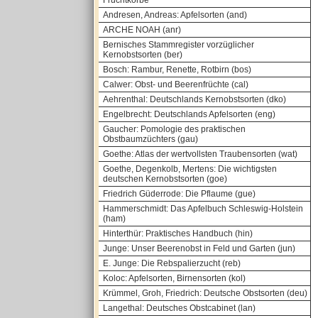
Fruchtkörbe
Andresen, Andreas: Apfelsorten (and)
ARCHE NOAH (anr)
Bernisches Stammregister vorzüglicher
Kernobstsorten (ber)
Bosch: Rambur, Renette, Rotbirn (bos)
Calwer: Obst- und Beerenfrüchte (cal)
Aehrenthal: Deutschlands Kernobstsorten (dko)
Engelbrecht: Deutschlands Apfelsorten (eng)
Gaucher: Pomologie des praktischen
Obstbaumzüchters (gau)
Goethe: Atlas der wertvollsten Traubensorten (wat)
Goethe, Degenkolb, Mertens: Die wichtigsten
deutschen Kernobstsorten (goe)
Friedrich Güderrode: Die Pflaume (gue)
Hammerschmidt: Das Apfelbuch Schleswig-Holstein
(ham)
Hinterthür: Praktisches Handbuch (hin)
Junge: Unser Beerenobst in Feld und Garten (jun)
E. Junge: Die Rebspalierzucht (reb)
Koloc: Apfelsorten, Birnensorten (kol)
Krümmel, Groh, Friedrich: Deutsche Obstsorten (deu)
Langethal: Deutsches Obstcabinet (lan)