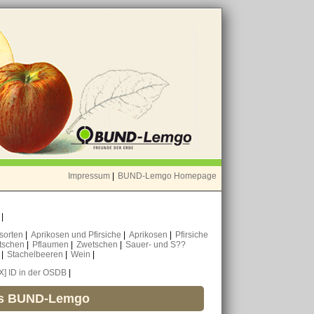
Impressum
|
BUND-Lemgo Homepage
o
|
nsorten
|
Aprikosen und Pfirsiche
|
Aprikosen
|
Pfirsiche
tschen
|
Pflaumen
|
Zwetschen
|
Sauer- und S??
n
|
Stachelbeeren
|
Wein
|
[X] ID in der OSDB
|
es BUND-Lemgo