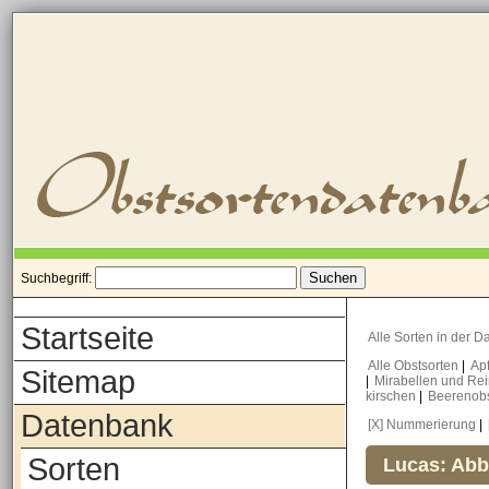
Suchbegriff:
Startseite
Alle Sorten in der 
Alle Obstsorten
|
Ap
Sitemap
|
Mirabellen und Re
kirschen
|
Beerenob
Datenbank
[X] Nummerierung
|
Sorten
Lucas: Abb