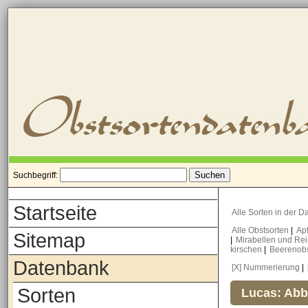
Suchbegriff:
Startseite
Alle Sorten in der 
Alle Obstsorten
|
Ap
Sitemap
|
Mirabellen und Re
kirschen
|
Beerenob
Datenbank
[X] Nummerierung
|
Sorten
Lucas: Abb