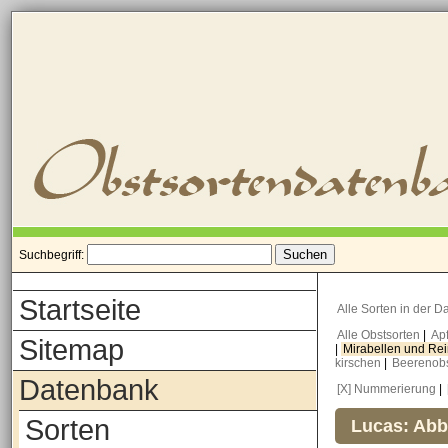
Suchbegriff:
Startseite
Alle Sorten in der 
Alle Obstsorten
|
Ap
Sitemap
|
Mirabellen und Re
kirschen
|
Beerenob
Datenbank
[X] Nummerierung
|
Sorten
Lucas: Abb