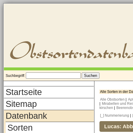
Suchbegriff:
Startseite
Alle Sorten in der 
Alle Obstsorten
|
Ap
Sitemap
|
Mirabellen und Re
kirschen
|
Beerenob
Datenbank
[_] Nummerierung
|
Sorten
Lucas: Abb