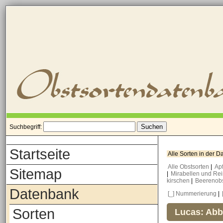
Suchbegriff:
Startseite
Alle Sorten in der 
Alle Obstsorten
|
Ap
Sitemap
|
Mirabellen und Re
kirschen
|
Beerenob
Datenbank
[_] Nummerierung
|
Sorten
Lucas: Abb