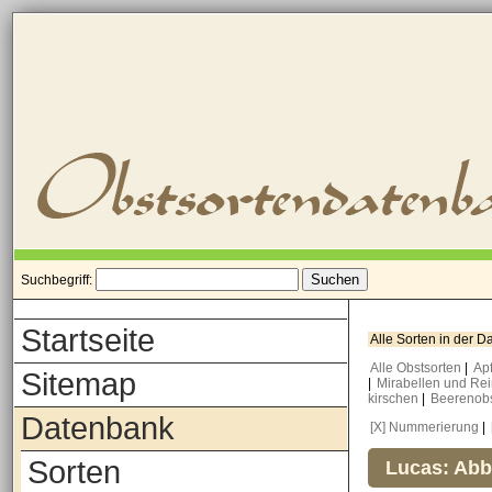
Suchbegriff:
Startseite
Alle Sorten in der 
Alle Obstsorten
|
Ap
Sitemap
|
Mirabellen und Re
kirschen
|
Beerenob
Datenbank
[X] Nummerierung
|
Sorten
Lucas: Abb