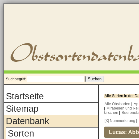
Suchbegriff:
Startseite
Alle Sorten in der 
Alle Obstsorten
|
Ap
Sitemap
|
Mirabellen und Re
kirschen
|
Beerenob
Datenbank
[X] Nummerierung
|
Sorten
Lucas: Abb