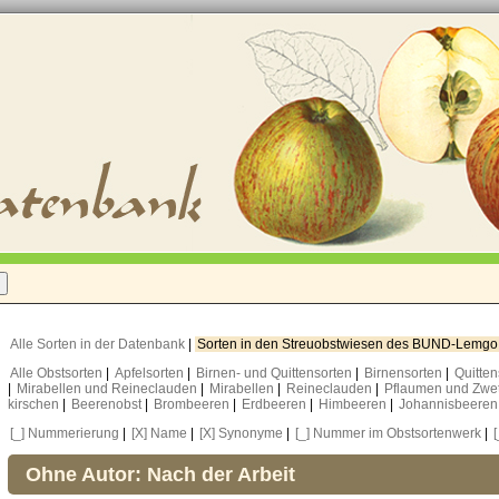
Alle Sorten in der Datenbank
|
Sorten in den Streuobstwiesen des BUND-Lemg
Alle Obstsorten
|
Apfelsorten
|
Birnen- und Quittensorten
|
Birnensorten
|
Quitte
|
Mirabellen und Reineclauden
|
Mirabellen
|
Reineclauden
|
Pflaumen und Zwe
kirschen
|
Beerenobst
|
Brombeeren
|
Erdbeeren
|
Himbeeren
|
Johannisbeere
[_] Nummerierung
|
[X] Name
|
[X] Synonyme
|
[_] Nummer im Obstsortenwerk
|
Ohne Autor: Nach der Arbeit