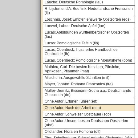
Lauche: Deutsche Pomologie (lau)
R. Lijsten und A. Beeftink: Nederlandsche Fruitsorten
(lij)
Löschnig, Josef: Empfehlenswerte Obstsorten (eos)
Loewel; Labus: Deutsche Äpfel (loe)
Lucas: Abbildungen württembergischer Obstsorten
(luc)
Lucas: Pomologische Tafeln (tih)
Lucas, Oberdieck: Illustriertes Handbuch der
Obstkunde (ih)
Lucas, Oberdieck: Pomologische Monatshefte (pom)
Mathieu, Carl: Die besten Kirschen, Pfirsiche,
Aprikosen, Pflaumen (mat)
Mitschurin: Ausgewählte Schriften (mit)
Mayer, Johann: Pomona Franconica (fra)
Müller-Diemitz, Bissmann-Gotha u.a.: Deutschlands
Obstsorten (do)
Ohne Autor: Erfurter Führer (erf)
Ohne Autor: Nach der Arbeit (nda)
Ohne Autor: Schweizer Obstbauer (sob)
Ohne Autor: Unsere besten Deutschen Obstsorten
(ubd)
Ottolander: Flora en Pomona (ott)