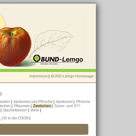
Impressum
|
BUND-Lemgo Homepage
o
|
nsorten
|
Aprikosen und Pfirsiche
|
Aprikosen
|
Pfirsiche
tschen
|
Pflaumen
|
Zwetschen
|
Sauer- und S??
n
|
Stachelbeeren
|
Wein
|
[_] ID in der OSDB
|