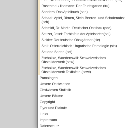
Pfau-Schellenberg: Schweizerische Obstsorten (pfs)
Rosenthal / Ilsemann: Der Fruchtgarten (fru)
Sanders: Das Apfelbuch (san)
Schaal: Äpfel, Birnen, Stein-Beeren- und Schalenobst
(sch)
Schmidt, Dr. Martin: Deutscher Obstbau (poe)
Seitzer, Josef: Farbtafeln der Apfelsorten(sei)
Sickler: Der teutsche Obstgärtner (sic)
Stoll: Österreichisch-Ungarische Pomologie (sto)
Seltene Sorten (sot)
Zschokke, Waedenswill: Schweizerisches
Obstbilderwerk (sow)
Zschokke, Waedenswill: Schweizerisches
Obstbilderwerk Texttafeln (sowt)
Pomologen
Unsere Obstwiesen
Obstwiesen Statistik
Unsere Bäume
Copyright
Flyer und Plakate
Links
Impressum
Datenschutz