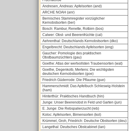
Fruchtkörbe
Andresen, Andreas: Apfelsorten (and)
ARCHE NOAH (anr)
Bernisches Stammregister vorzüglicher
Kernobstsorten (ber)
Bosch: Rambur, Renette, Rotbirn (bos)
Calwer: Obst- und Beerenfrüchte (cal)
Aehrenthal: Deutschlands Kernobstsorten (dko)
Engelbrecht: Deutschlands Apfelsorten (eng)
Gaucher: Pomologie des praktischen
Obstbaumzüchters (gau)
Goethe: Atlas der wertvollsten Traubensorten (wat)
Goethe, Degenkolb, Mertens: Die wichtigsten
deutschen Kernobstsorten (goe)
Friedrich Güderrode: Die Pflaume (gue)
Hammerschmidt: Das Apfelbuch Schleswig-Holstein
(ham)
Hinterthür: Praktisches Handbuch (hin)
Junge: Unser Beerenobst in Feld und Garten (jun)
E. Junge: Die Rebspalierzucht (reb)
Koloc: Apfelsorten, Birnensorten (kol)
Krümmel, Groh, Friedrich: Deutsche Obstsorten (deu)
Langethal: Deutsches Obstcabinet (lan)