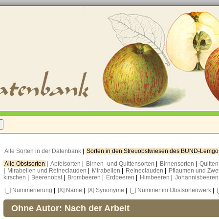
Alle Sorten in der Datenbank
|
Sorten in den Streuobstwiesen des BUND-Lemg
Alle Obstsorten
|
Apfelsorten
|
Birnen- und Quittensorten
|
Birnensorten
|
Quitte
|
Mirabellen und Reineclauden
|
Mirabellen
|
Reineclauden
|
Pflaumen und Zwe
kirschen
|
Beerenobst
|
Brombeeren
|
Erdbeeren
|
Himbeeren
|
Johannisbeere
[_] Nummerierung
|
[X] Name
|
[X] Synonyme
|
[_] Nummer im Obstsortenwerk
|
Ohne Autor: Nach der Arbeit