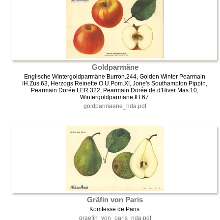
Goldparmäne
Englische Wintergoldparmäne Burron.244, Golden Winter Pearmain
IH.Zus.63, Herzogs Reinette O.U.Pom.XI, Jone's Southampton Pippin,
Pearmain Dorée LER.322, Pearmain Dorée de d'Hiver Mas.10,
Wintergoldparmäne IH.67
goldparmaene_nda.pdf
Gräfin von Paris
Komtesse de Paris
graefin_von_paris_nda.pdf