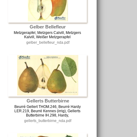
Gelber Bellefleur
Metzgerapfel, Metzgers Calvill, Metzgers
Kalvill, Weißer Metzgerapfel
gelber_bellefleur_nda.pdf
Gellerts Butterbirne
Beurré Gellert THOM.246, Beurré Hardy
LER.219, Beurré Kennes (irrig), Gellerts
Butterbirne IH.298, Hardy,
gellerts_butterbirne_nda.pdf