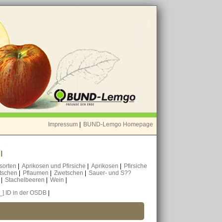
Impressum
|
BUND-Lemgo Homepage
o
|
nsorten
|
Aprikosen und Pfirsiche
|
Aprikosen
|
Pfirsiche
tschen
|
Pflaumen
|
Zwetschen
|
Sauer- und S??
n
|
Stachelbeeren
|
Wein
|
[_] ID in der OSDB
|