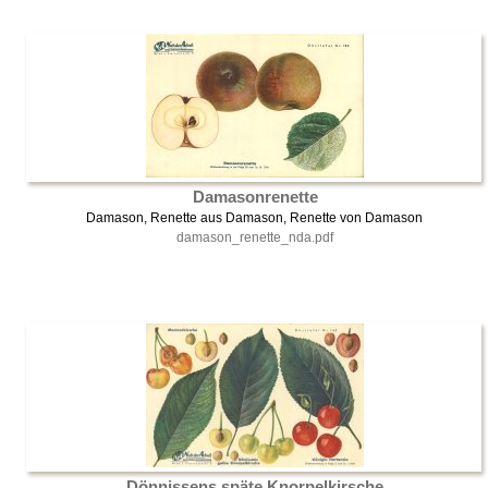
Damasonrenette
Damason, Renette aus Damason, Renette von Damason
damason_renette_nda.pdf
Dönnissens späte Knorpelkirsche