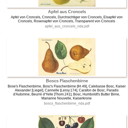
Apfel aus Croncels
Apfel von Croncels, Croncels, Durchsichtiger von Croncels, Eisapfel von
Croncels, Rosenapfel von Croncels, Transparent von Croncels
apfel_aus_croncels_nda.pdf
Boscs Flaschenbirne
Bose's Flaschenbirne, Bosc's Flaschenbirne [IH.49], Calebasse Bosc, Kaiser
Alexander [Liegel], Cannelle [Leroy.174], Carafon de Bosc, Paradis
d'Automne, Beurré d'Yelle [Thom.241], Bosc, Humboldt's Butter Birne,
Marianne Nouvelle, Kaiserkrone
boscs_flaschenbirne_nda.pdf