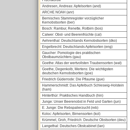
Fruchtkörbe
Andresen, Andreas: Apfelsorten (and)
ARCHE NOAH (anr)
Bernisches Stammregister vorzüglicher
Kernobstsorten (ber)
Bosch: Rambur, Renette, Rotbirn (bos)
Calwer: Obst- und Beerenfrüchte (cal)
Aehrenthal: Deutschlands Kernobstsorten (dko)
Engelbrecht: Deutschlands Apfelsorten (eng)
Gaucher: Pomologie des praktischen
Obstbaumzüchters (gau)
Goethe: Atlas der wertvollsten Traubensorten (wat)
Goethe, Degenkolb, Mertens: Die wichtigsten
deutschen Kernobstsorten (goe)
Friedrich Güderrode: Die Pflaume (gue)
Hammerschmidt: Das Apfelbuch Schleswig-Holstein
(ham)
Hinterthür: Praktisches Handbuch (hin)
Junge: Unser Beerenobst in Feld und Garten (jun)
E. Junge: Die Rebspalierzucht (reb)
Koloc: Apfelsorten, Birnensorten (kol)
Krümmel, Groh, Friedrich: Deutsche Obstsorten (deu)
Langethal: Deutsches Obstcabinet (lan)