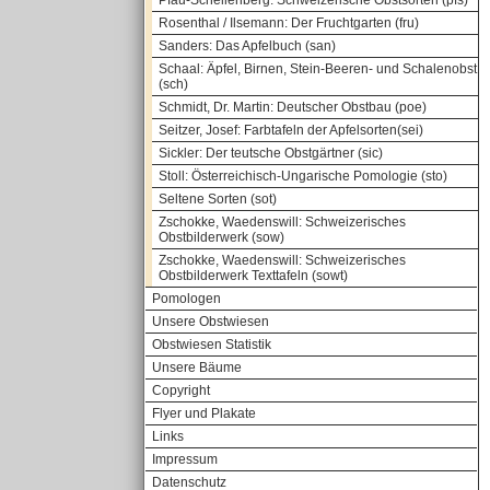
Pfau-Schellenberg: Schweizerische Obstsorten (pfs)
Rosenthal / Ilsemann: Der Fruchtgarten (fru)
Sanders: Das Apfelbuch (san)
Schaal: Äpfel, Birnen, Stein-Beeren- und Schalenobst
(sch)
Schmidt, Dr. Martin: Deutscher Obstbau (poe)
Seitzer, Josef: Farbtafeln der Apfelsorten(sei)
Sickler: Der teutsche Obstgärtner (sic)
Stoll: Österreichisch-Ungarische Pomologie (sto)
Seltene Sorten (sot)
Zschokke, Waedenswill: Schweizerisches
Obstbilderwerk (sow)
Zschokke, Waedenswill: Schweizerisches
Obstbilderwerk Texttafeln (sowt)
Pomologen
Unsere Obstwiesen
Obstwiesen Statistik
Unsere Bäume
Copyright
Flyer und Plakate
Links
Impressum
Datenschutz