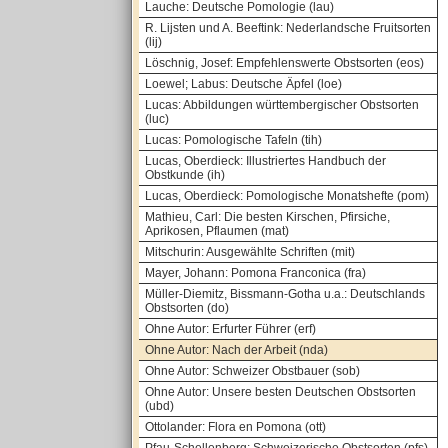
Lauche: Deutsche Pomologie (lau)
R. Lijsten und A. Beeftink: Nederlandsche Fruitsorten
(lij)
Löschnig, Josef: Empfehlenswerte Obstsorten (eos)
Loewel; Labus: Deutsche Äpfel (loe)
Lucas: Abbildungen württembergischer Obstsorten
(luc)
Lucas: Pomologische Tafeln (tih)
Lucas, Oberdieck: Illustriertes Handbuch der
Obstkunde (ih)
Lucas, Oberdieck: Pomologische Monatshefte (pom)
Mathieu, Carl: Die besten Kirschen, Pfirsiche,
Aprikosen, Pflaumen (mat)
Mitschurin: Ausgewählte Schriften (mit)
Mayer, Johann: Pomona Franconica (fra)
Müller-Diemitz, Bissmann-Gotha u.a.: Deutschlands
Obstsorten (do)
Ohne Autor: Erfurter Führer (erf)
Ohne Autor: Nach der Arbeit (nda)
Ohne Autor: Schweizer Obstbauer (sob)
Ohne Autor: Unsere besten Deutschen Obstsorten
(ubd)
Ottolander: Flora en Pomona (ott)