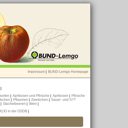
Impressum
|
BUND-Lemgo Homepage
o
|
nsorten
|
Aprikosen und Pfirsiche
|
Aprikosen
|
Pfirsiche
tschen
|
Pflaumen
|
Zwetschen
|
Sauer- und S??
n
|
Stachelbeeren
|
Wein
|
[X] ID in der OSDB
|