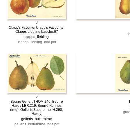
3
Clapp's Favorite, Clapp's Favourite,
Clapps Liebling Lauche.67
f
clapps_liebling
clapps_liebling_nda.pdf
5
Beurré Gellert THOM.246, Beurré
Hardy LER.219, Beurré Kennes
(irrig), Gellerts Butterbirne IH.298,
grae
Hardy,
gellerts_butterbirne
gellerts_butterbirne_nda.pdf