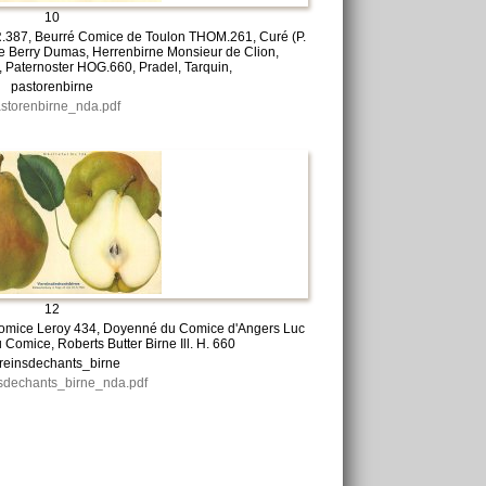
10
R.387, Beurré Comice de Toulon THOM.261, Curé (P.
de Berry Dumas, Herrenbirne Monsieur de Clion,
, Paternoster HOG.660, Pradel, Tarquin,
pastorenbirne
storenbirne_nda.pdf
12
 Comice Leroy 434, Doyenné du Comice d'Angers Luc
 Comice, Roberts Butter Birne Ill. H. 660
reinsdechants_birne
sdechants_birne_nda.pdf