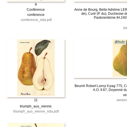
9
Conférence
Anne de Bourg, Belle Adréine LE
de), Curé (P. du), Duchesse 
conference
Pastorenbirne IH.240
conference_nda.pdf
pa
Beurré Robert Leroy II pag 775,
A.O. II 87, Doyenné du
ve
11
verein
triumph_aus_vienne
triumph_aus_vienne_nda.pdf