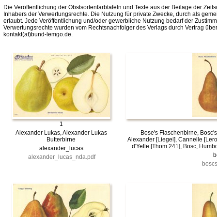
Die Veröffentlichung der Obstsortenfarbtafeln und Texte aus der Beilage der Zeits
Inhabers der Verwertungsrechte. Die Nutzung für private Zwecke, durch als gemei
erlaubt. Jede Veröffentlichung und/oder gewerbliche Nutzung bedarf der Zustim
Verwertungsrechte wurden vom Rechtsnachfolger des Verlags durch Vertrag über
kontakt(at)bund-lemgo.de.
1
Alexander Lukas, Alexander Lukas
Bose's Flaschenbirne, Bosc's
Butterbirne
Alexander [Liegel], Cannelle [Ler
d'Yelle [Thom.241], Bosc, Humbo
alexander_lucas
b
alexander_lucas_nda.pdf
boscs