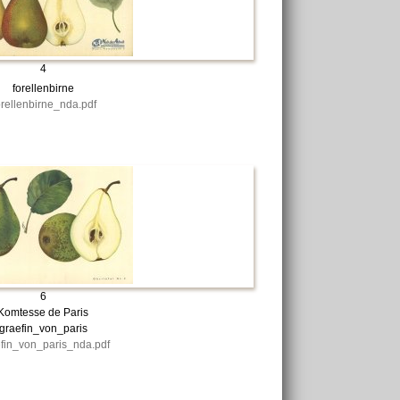
4
forellenbirne
orellenbirne_nda.pdf
6
Komtesse de Paris
graefin_von_paris
fin_von_paris_nda.pdf