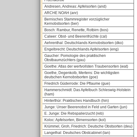
Fruchtkörbe
Andresen, Andreas: Apfelsorten (and)
ARCHE NOAH (anr)
Bernisches Stammregister vorzüglicher
Kernobstsorten (ber)
Bosch: Rambur, Renette, Rotbirn (bos)
Calwer: Obst- und Beerenfrüchte (cal)
Aehrenthal: Deutschlands Kernobstsorten (dko)
Engelbrecht: Deutschlands Apfelsorten (eng)
Gaucher: Pomologie des praktischen
Obstbaumzüchters (gau)
Goethe: Atlas der wertvollsten Traubensorten (wat)
Goethe, Degenkolb, Mertens: Die wichtigsten
deutschen Kernobstsorten (goe)
Friedrich Güderrode: Die Pflaume (gue)
Hammerschmidt: Das Apfelbuch Schleswig-Holstein
(ham)
Hinterthür: Praktisches Handbuch (hin)
Junge: Unser Beerenobst in Feld und Garten (jun)
E. Junge: Die Rebspalierzucht (reb)
Koloc: Apfelsorten, Birnensorten (kol)
Krümmel, Groh, Friedrich: Deutsche Obstsorten (deu)
Langethal: Deutsches Obstcabinet (lan)