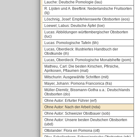
Lauche: Deutsche Pomologie (lau)
R. Lijsten und A. Beeftink: Nederlandsche Fruitsorten
(lij)
Löschnig, Josef: Empfehlenswerte Obstsorten (eos)
Loewel; Labus: Deutsche Äpfel (loe)
Lucas: Abbildungen württembergischer Obstsorten
(luc)
Lucas: Pomologische Tafeln (tih)
Lucas, Oberdieck: Illustriertes Handbuch der
Obstkunde (ih)
Lucas, Oberdieck: Pomologische Monatshefte (pom)
Mathieu, Carl: Die besten Kirschen, Pfirsiche,
Aprikosen, Pflaumen (mat)
Mitschurin: Ausgewählte Schriften (mit)
Mayer, Johann: Pomona Franconica (fra)
Müller-Diemitz, Bissmann-Gotha u.a.: Deutschlands
Obstsorten (do)
Ohne Autor: Erfurter Führer (erf)
Ohne Autor: Nach der Arbeit (nda)
Ohne Autor: Schweizer Obstbauer (sob)
Ohne Autor: Unsere besten Deutschen Obstsorten
(ubd)
Ottolander: Flora en Pomona (ott)