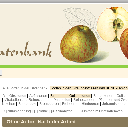
Alle Sorten in der Datenbank
|
Sorten in den Streuobstwiesen des BUND-Lemg
Alle Obstsorten
|
Apfelsorten
|
Birnen- und Quittensorten
|
Birnensorten
|
Quitte
|
Mirabellen und Reineclauden
|
Mirabellen
|
Reineclauden
|
Pflaumen und Zwe
kirschen
|
Beerenobst
|
Brombeeren
|
Erdbeeren
|
Himbeeren
|
Johannisbeere
[X] Nummerierung
|
[_] Name
|
[X] Synonyme
|
[_] Nummer im Obstsortenwerk
|
Ohne Autor: Nach der Arbeit