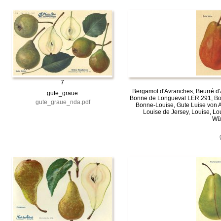
7
Bergamot d'Avranches, Beurré d'
gute_graue
Bonne de Longueval LER.291, Bo
gute_graue_nda.pdf
Bonne-Louise, Gute Luise von 
Louise de Jersey, Louise, Lo
Wür