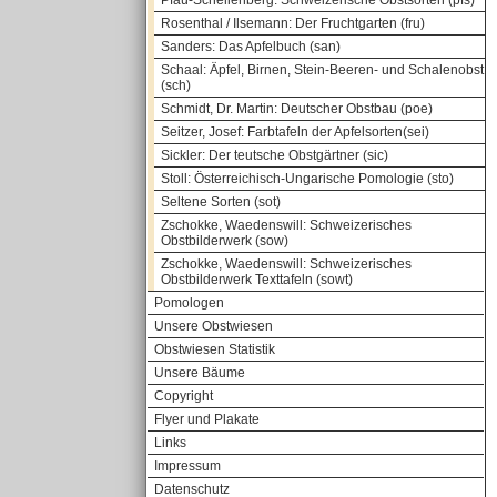
Pfau-Schellenberg: Schweizerische Obstsorten (pfs)
Rosenthal / Ilsemann: Der Fruchtgarten (fru)
Sanders: Das Apfelbuch (san)
Schaal: Äpfel, Birnen, Stein-Beeren- und Schalenobst
(sch)
Schmidt, Dr. Martin: Deutscher Obstbau (poe)
Seitzer, Josef: Farbtafeln der Apfelsorten(sei)
Sickler: Der teutsche Obstgärtner (sic)
Stoll: Österreichisch-Ungarische Pomologie (sto)
Seltene Sorten (sot)
Zschokke, Waedenswill: Schweizerisches
Obstbilderwerk (sow)
Zschokke, Waedenswill: Schweizerisches
Obstbilderwerk Texttafeln (sowt)
Pomologen
Unsere Obstwiesen
Obstwiesen Statistik
Unsere Bäume
Copyright
Flyer und Plakate
Links
Impressum
Datenschutz