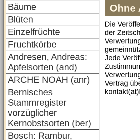
Bäume
Ohne A
Blüten
Die Veröff
Einzelfrüchte
der Zeitsch
Verwertung
Fruchtkörbe
gemeinnütz
Andresen, Andreas:
Jede Veröf
Apfelsorten (and)
Zustimmung
Verwertung
ARCHE NOAH (anr)
Vertrag üb
Bernisches
kontakt(at
Stammregister
vorzüglicher
Kernobstsorten (ber)
Bosch: Rambur,