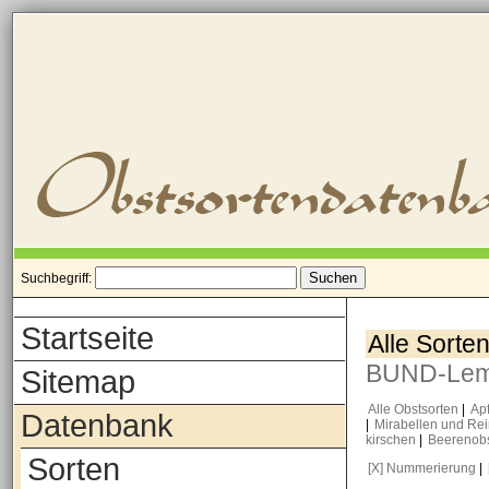
Suchbegriff:
Startseite
Alle Sorte
BUND-Le
Sitemap
Alle Obstsorten
|
Ap
Datenbank
|
Mirabellen und Re
kirschen
|
Beerenob
Sorten
[X] Nummerierung
|