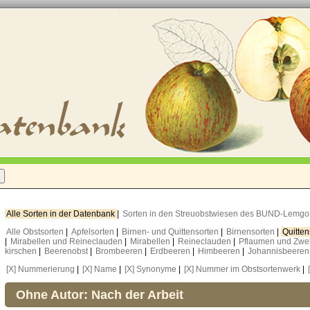
Alle Sorten in der Datenbank
|
Sorten in den Streuobstwiesen des BUND-Lemg
Alle Obstsorten
|
Apfelsorten
|
Birnen- und Quittensorten
|
Birnensorten
|
Quitte
|
Mirabellen und Reineclauden
|
Mirabellen
|
Reineclauden
|
Pflaumen und Zwe
kirschen
|
Beerenobst
|
Brombeeren
|
Erdbeeren
|
Himbeeren
|
Johannisbeere
[X] Nummerierung
|
[X] Name
|
[X] Synonyme
|
[X] Nummer im Obstsortenwerk
|
Ohne Autor: Nach der Arbeit