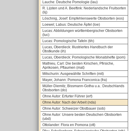
Lauche: Deutsche Pomologie (lau)
R. Lijsten und A. Beeftink: Nederlandsche Fruitsorten
(lij)
Löschnig, Josef: Empfehlenswerte Obstsorten (eos)
Loewel; Labus: Deutsche Äpfel (loe)
Lucas: Abbildungen württembergischer Obstsorten
(luc)
Lucas: Pomologische Tafeln (tih)
Lucas, Oberdieck: Illustriertes Handbuch der
Obstkunde (ih)
Lucas, Oberdieck: Pomologische Monatshefte (pom)
Mathieu, Carl: Die besten Kirschen, Pfirsiche,
Aprikosen, Pflaumen (mat)
Mitschurin: Ausgewählte Schriften (mit)
Mayer, Johann: Pomona Franconica (fra)
Müller-Diemitz, Bissmann-Gotha u.a.: Deutschlands
Obstsorten (do)
Ohne Autor: Erfurter Führer (erf)
Ohne Autor: Nach der Arbeit (nda)
Ohne Autor: Schweizer Obstbauer (sob)
Ohne Autor: Unsere besten Deutschen Obstsorten
(ubd)
Ottolander: Flora en Pomona (ott)