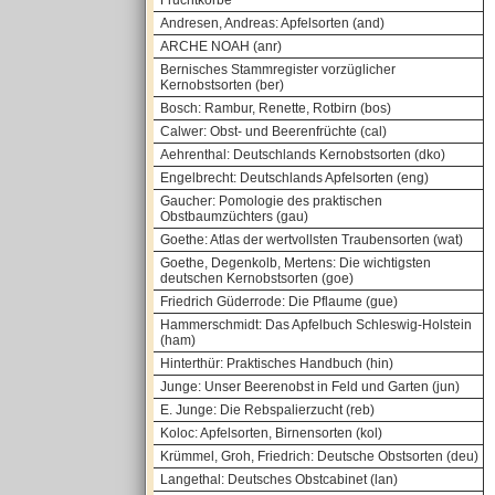
Fruchtkörbe
Andresen, Andreas: Apfelsorten (and)
ARCHE NOAH (anr)
Bernisches Stammregister vorzüglicher
Kernobstsorten (ber)
Bosch: Rambur, Renette, Rotbirn (bos)
Calwer: Obst- und Beerenfrüchte (cal)
Aehrenthal: Deutschlands Kernobstsorten (dko)
Engelbrecht: Deutschlands Apfelsorten (eng)
Gaucher: Pomologie des praktischen
Obstbaumzüchters (gau)
Goethe: Atlas der wertvollsten Traubensorten (wat)
Goethe, Degenkolb, Mertens: Die wichtigsten
deutschen Kernobstsorten (goe)
Friedrich Güderrode: Die Pflaume (gue)
Hammerschmidt: Das Apfelbuch Schleswig-Holstein
(ham)
Hinterthür: Praktisches Handbuch (hin)
Junge: Unser Beerenobst in Feld und Garten (jun)
E. Junge: Die Rebspalierzucht (reb)
Koloc: Apfelsorten, Birnensorten (kol)
Krümmel, Groh, Friedrich: Deutsche Obstsorten (deu)
Langethal: Deutsches Obstcabinet (lan)