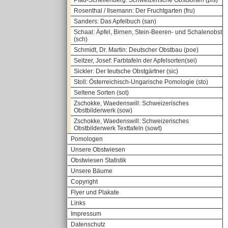
Pfau-Schellenberg: Schweizerische Obstsorten (pfs)
Rosenthal / Ilsemann: Der Fruchtgarten (fru)
Sanders: Das Apfelbuch (san)
Schaal: Äpfel, Birnen, Stein-Beeren- und Schalenobst
(sch)
Schmidt, Dr. Martin: Deutscher Obstbau (poe)
Seitzer, Josef: Farbtafeln der Apfelsorten(sei)
Sickler: Der teutsche Obstgärtner (sic)
Stoll: Österreichisch-Ungarische Pomologie (sto)
Seltene Sorten (sot)
Zschokke, Waedenswill: Schweizerisches
Obstbilderwerk (sow)
Zschokke, Waedenswill: Schweizerisches
Obstbilderwerk Texttafeln (sowt)
Pomologen
Unsere Obstwiesen
Obstwiesen Statistik
Unsere Bäume
Copyright
Flyer und Plakate
Links
Impressum
Datenschutz