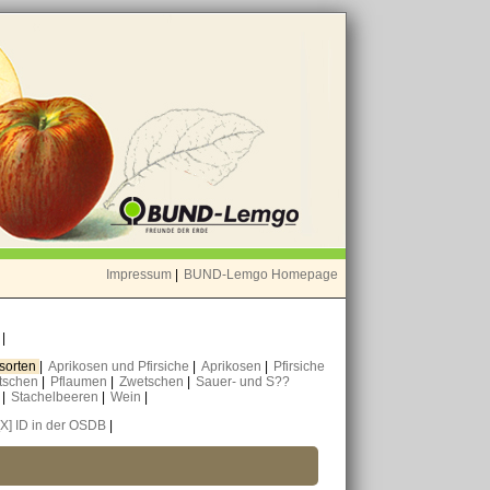
Impressum
|
BUND-Lemgo Homepage
o
|
nsorten
|
Aprikosen und Pfirsiche
|
Aprikosen
|
Pfirsiche
tschen
|
Pflaumen
|
Zwetschen
|
Sauer- und S??
n
|
Stachelbeeren
|
Wein
|
[X] ID in der OSDB
|