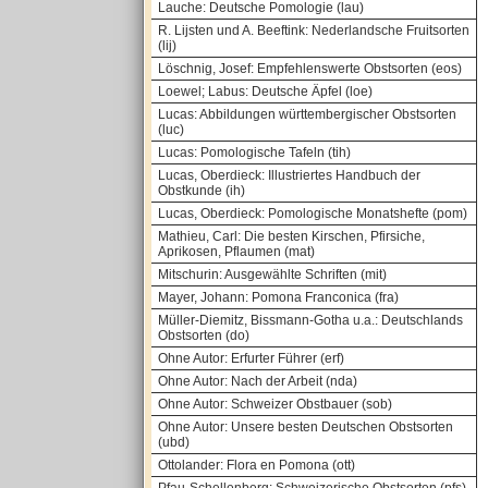
Lauche: Deutsche Pomologie (lau)
R. Lijsten und A. Beeftink: Nederlandsche Fruitsorten
(lij)
Löschnig, Josef: Empfehlenswerte Obstsorten (eos)
Loewel; Labus: Deutsche Äpfel (loe)
Lucas: Abbildungen württembergischer Obstsorten
(luc)
Lucas: Pomologische Tafeln (tih)
Lucas, Oberdieck: Illustriertes Handbuch der
Obstkunde (ih)
Lucas, Oberdieck: Pomologische Monatshefte (pom)
Mathieu, Carl: Die besten Kirschen, Pfirsiche,
Aprikosen, Pflaumen (mat)
Mitschurin: Ausgewählte Schriften (mit)
Mayer, Johann: Pomona Franconica (fra)
Müller-Diemitz, Bissmann-Gotha u.a.: Deutschlands
Obstsorten (do)
Ohne Autor: Erfurter Führer (erf)
Ohne Autor: Nach der Arbeit (nda)
Ohne Autor: Schweizer Obstbauer (sob)
Ohne Autor: Unsere besten Deutschen Obstsorten
(ubd)
Ottolander: Flora en Pomona (ott)