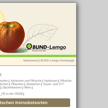
Impressum
|
BUND-Lemgo Homepage
o
|
nsorten
|
Aprikosen und Pfirsiche
|
Aprikosen
|
Pfirsiche
tschen
|
Pflaumen
|
Zwetschen
|
Sauer- und S??
n
|
Stachelbeeren
|
Wein
|
[_] ID in der OSDB
|
utschen Kernobstsorten