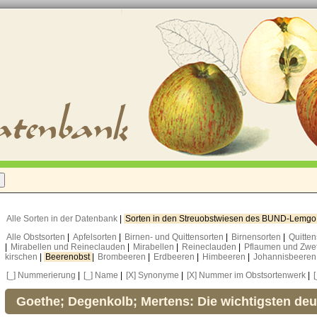
Alle Sorten in der Datenbank
|
Sorten in den Streuobstwiesen des BUND-Lemg
Alle Obstsorten
|
Apfelsorten
|
Birnen- und Quittensorten
|
Birnensorten
|
Quitte
|
Mirabellen und Reineclauden
|
Mirabellen
|
Reineclauden
|
Pflaumen und Zwe
kirschen
|
Beerenobst
|
Brombeeren
|
Erdbeeren
|
Himbeeren
|
Johannisbeere
[_] Nummerierung
|
[_] Name
|
[X] Synonyme
|
[X] Nummer im Obstsortenwerk
|
Goethe; Degenkolb; Mertens: Die wichtigsten de