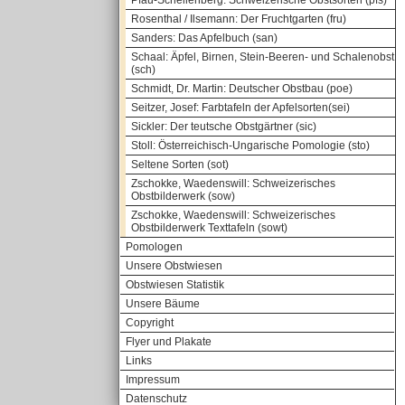
Pfau-Schellenberg: Schweizerische Obstsorten (pfs)
Rosenthal / Ilsemann: Der Fruchtgarten (fru)
Sanders: Das Apfelbuch (san)
Schaal: Äpfel, Birnen, Stein-Beeren- und Schalenobst
(sch)
Schmidt, Dr. Martin: Deutscher Obstbau (poe)
Seitzer, Josef: Farbtafeln der Apfelsorten(sei)
Sickler: Der teutsche Obstgärtner (sic)
Stoll: Österreichisch-Ungarische Pomologie (sto)
Seltene Sorten (sot)
Zschokke, Waedenswill: Schweizerisches
Obstbilderwerk (sow)
Zschokke, Waedenswill: Schweizerisches
Obstbilderwerk Texttafeln (sowt)
Pomologen
Unsere Obstwiesen
Obstwiesen Statistik
Unsere Bäume
Copyright
Flyer und Plakate
Links
Impressum
Datenschutz