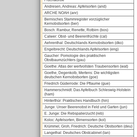
Fruchtkörbe
Andresen, Andreas: Apfelsorten (and)
ARCHE NOAH (anr)
Bernisches Stammregister vorzüglicher
Kernobstsorten (ber)
Bosch: Rambur, Renette, Rotbirn (bos)
Calwer: Obst- und Beerenfrüchte (cal)
Aehrenthal: Deutschlands Kernobstsorten (dko)
Engelbrecht: Deutschlands Apfelsorten (eng)
Gaucher: Pomologie des praktischen
Obstbaumzüchters (gau)
Goethe: Atlas der wertvollsten Traubensorten (wat)
Goethe, Degenkolb, Mertens: Die wichtigsten
deutschen Kernobstsorten (goe)
Friedrich Güderrode: Die Pflaume (gue)
Hammerschmidt: Das Apfelbuch Schleswig-Holstein
(ham)
Hinterthür: Praktisches Handbuch (hin)
Junge: Unser Beerenobst in Feld und Garten (jun)
E. Junge: Die Rebspalierzucht (reb)
Koloc: Apfelsorten, Birnensorten (kol)
Krümmel, Groh, Friedrich: Deutsche Obstsorten (deu)
Langethal: Deutsches Obstcabinet (lan)