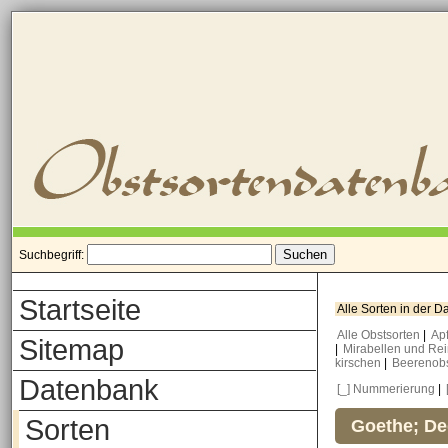
Suchbegriff:
Startseite
Alle Sorten in der 
Alle Obstsorten
|
Ap
Sitemap
|
Mirabellen und Re
kirschen
|
Beerenob
Datenbank
[_] Nummerierung
|
Sorten
Goethe; De