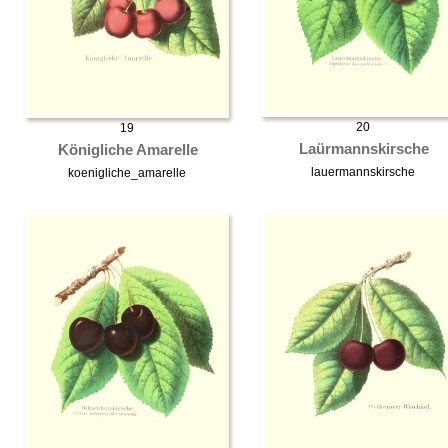
20
19
Laürmannskirsche
Königliche Amarelle
lauermannskirsche
koenigliche_amarelle