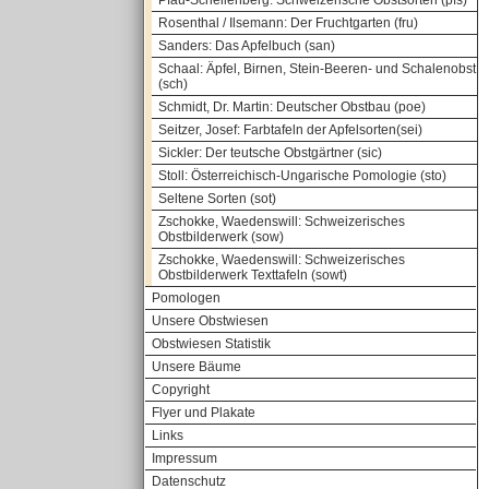
Pfau-Schellenberg: Schweizerische Obstsorten (pfs)
Rosenthal / Ilsemann: Der Fruchtgarten (fru)
Sanders: Das Apfelbuch (san)
Schaal: Äpfel, Birnen, Stein-Beeren- und Schalenobst
(sch)
Schmidt, Dr. Martin: Deutscher Obstbau (poe)
Seitzer, Josef: Farbtafeln der Apfelsorten(sei)
Sickler: Der teutsche Obstgärtner (sic)
Stoll: Österreichisch-Ungarische Pomologie (sto)
Seltene Sorten (sot)
Zschokke, Waedenswill: Schweizerisches
Obstbilderwerk (sow)
Zschokke, Waedenswill: Schweizerisches
Obstbilderwerk Texttafeln (sowt)
Pomologen
Unsere Obstwiesen
Obstwiesen Statistik
Unsere Bäume
Copyright
Flyer und Plakate
Links
Impressum
Datenschutz