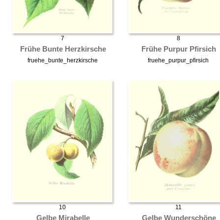
7
8
Frühe Bunte Herzkirsche
Frühe Purpur Pfirsich
fruehe_bunte_herzkirsche
fruehe_purpur_pfirsich
10
11
Gelbe Mirabelle
Gelbe Wunderschöne