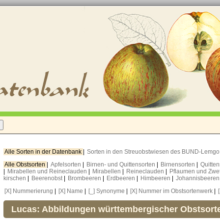
Alle Sorten in der Datenbank
|
Sorten in den Streuobstwiesen des BUND-Lemg
Alle Obstsorten
|
Apfelsorten
|
Birnen- und Quittensorten
|
Birnensorten
|
Quitte
|
Mirabellen und Reineclauden
|
Mirabellen
|
Reineclauden
|
Pflaumen und Zwe
kirschen
|
Beerenobst
|
Brombeeren
|
Erdbeeren
|
Himbeeren
|
Johannisbeere
[X] Nummerierung
|
[X] Name
|
[_] Synonyme
|
[X] Nummer im Obstsortenwerk
|
Lucas: Abbildungen württembergischer Obstsort