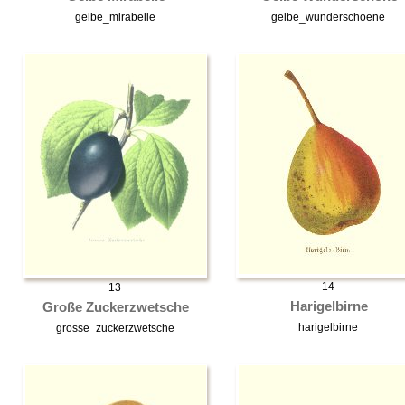
gelbe_mirabelle
gelbe_wunderschoene
14
13
Harigelbirne
Große Zuckerzwetsche
harigelbirne
grosse_zuckerzwetsche