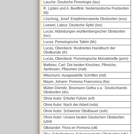
Lauche: Deutsche Pomologie (lau)
R. Lijsten und A. Beeftink: Nederlandsche Fruitsorten
(lij)
Löschnig, Josef: Empfehlenswerte Obstsorten (eos)
Loewel; Labus: Deutsche Äpfel (loe)
Lucas: Abbildungen württembergischer Obstsorten
(luc)
Lucas: Pomologische Tafeln (tih)
Lucas, Oberdieck: Illustriertes Handbuch der
Obstkunde (ih)
Lucas, Oberdieck: Pomologische Monatshefte (pom)
Mathieu, Carl: Die besten Kirschen, Pfirsiche,
Aprikosen, Pflaumen (mat)
Mitschurin: Ausgewählte Schriften (mit)
Mayer, Johann: Pomona Franconica (fra)
Müller-Diemitz, Bissmann-Gotha u.a.: Deutschlands
Obstsorten (do)
Ohne Autor: Erfurter Führer (erf)
Ohne Autor: Nach der Arbeit (nda)
Ohne Autor: Schweizer Obstbauer (sob)
Ohne Autor: Unsere besten Deutschen Obstsorten
(ubd)
Ottolander: Flora en Pomona (ott)