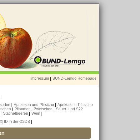
Impressum
|
BUND-Lemgo Homepage
o
|
nsorten
|
Aprikosen und Pfirsiche
|
Aprikosen
|
Pfirsiche
tschen
|
Pflaumen
|
Zwetschen
|
Sauer- und S??
n
|
Stachelbeeren
|
Wein
|
[X] ID in der OSDB
|
en