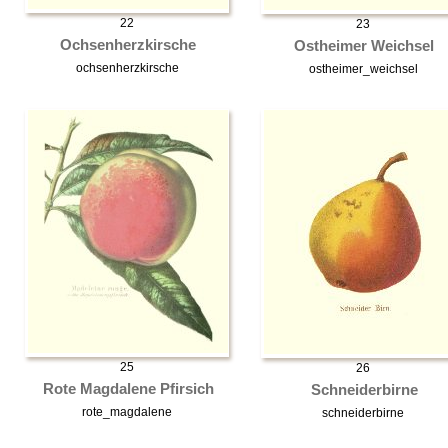
22
23
Ochsenherzkirsche
Ostheimer Weichsel
ochsenherzkirsche
ostheimer_weichsel
25
26
Rote Magdalene Pfirsich
Schneiderbirne
rote_magdalene
schneiderbirne