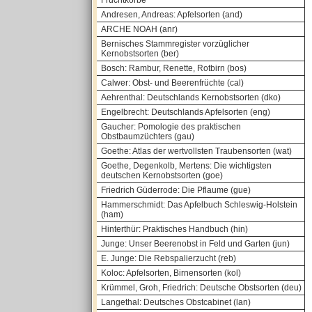
Fruchtkörbe
Andresen, Andreas: Apfelsorten (and)
ARCHE NOAH (anr)
Bernisches Stammregister vorzüglicher
Kernobstsorten (ber)
Bosch: Rambur, Renette, Rotbirn (bos)
Calwer: Obst- und Beerenfrüchte (cal)
Aehrenthal: Deutschlands Kernobstsorten (dko)
Engelbrecht: Deutschlands Apfelsorten (eng)
Gaucher: Pomologie des praktischen
Obstbaumzüchters (gau)
Goethe: Atlas der wertvollsten Traubensorten (wat)
Goethe, Degenkolb, Mertens: Die wichtigsten
deutschen Kernobstsorten (goe)
Friedrich Güderrode: Die Pflaume (gue)
Hammerschmidt: Das Apfelbuch Schleswig-Holstein
(ham)
Hinterthür: Praktisches Handbuch (hin)
Junge: Unser Beerenobst in Feld und Garten (jun)
E. Junge: Die Rebspalierzucht (reb)
Koloc: Apfelsorten, Birnensorten (kol)
Krümmel, Groh, Friedrich: Deutsche Obstsorten (deu)
Langethal: Deutsches Obstcabinet (lan)