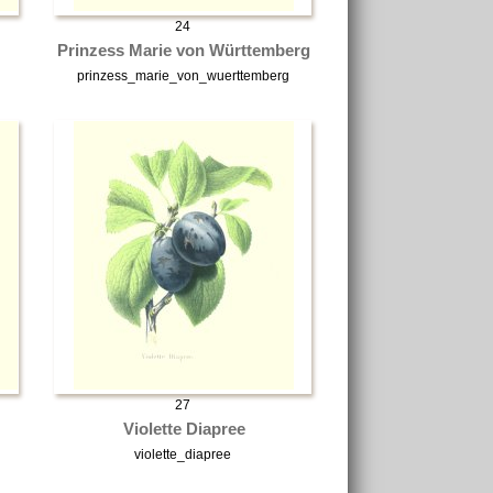
24
Prinzess Marie von Württemberg
prinzess_marie_von_wuerttemberg
27
Violette Diapree
violette_diapree