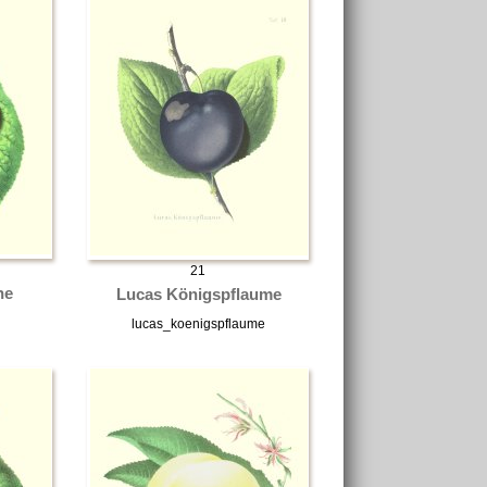
21
he
Lucas Königspflaume
lucas_koenigspflaume