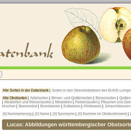
Alle Sorten in der Datenbank
|
Sorten in den Streuobstwiesen des BUND-Lemg
Alle Obstsorten
|
Apfelsorten
|
Birnen- und Quittensorten
|
Birnensorten
|
Quitte
|
Mirabellen und Reineclauden
|
Mirabellen
|
Reineclauden
|
Pflaumen und Zwe
kirschen
|
Beerenobst
|
Brombeeren
|
Erdbeeren
|
Himbeeren
|
Johannisbeere
[X] Nummerierung
|
[X] Name
|
[X] Synonyme
|
[X] Nummer im Obstsortenwerk
|
Lucas: Abbildungen württembergischer Obstsort