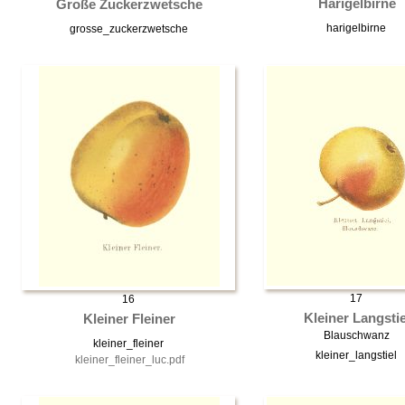
Harigelbirne
Große Zuckerzwetsche
harigelbirne
grosse_zuckerzwetsche
17
16
Kleiner Langstie
Kleiner Fleiner
Blauschwanz
kleiner_fleiner
kleiner_langstiel
kleiner_fleiner_luc.pdf