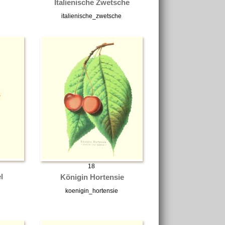
Italienische Zwetsche
italienische_zwetsche
18
l
Königin Hortensie
koenigin_hortensie