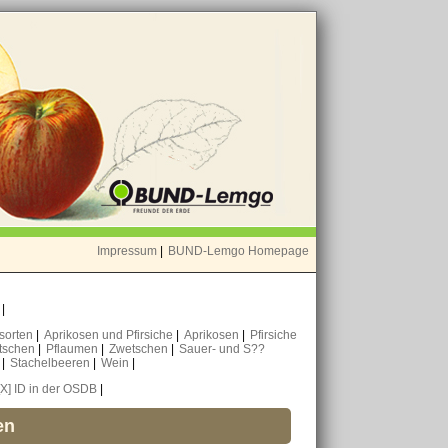
Impressum
|
BUND-Lemgo Homepage
o
|
nsorten
|
Aprikosen und Pfirsiche
|
Aprikosen
|
Pfirsiche
tschen
|
Pflaumen
|
Zwetschen
|
Sauer- und S??
n
|
Stachelbeeren
|
Wein
|
[X] ID in der OSDB
|
en