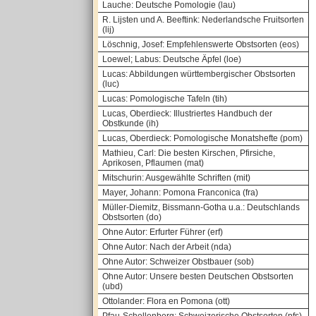
Lauche: Deutsche Pomologie (lau)
R. Lijsten und A. Beeftink: Nederlandsche Fruitsorten
(lij)
Löschnig, Josef: Empfehlenswerte Obstsorten (eos)
Loewel; Labus: Deutsche Äpfel (loe)
Lucas: Abbildungen württembergischer Obstsorten
(luc)
Lucas: Pomologische Tafeln (tih)
Lucas, Oberdieck: Illustriertes Handbuch der
Obstkunde (ih)
Lucas, Oberdieck: Pomologische Monatshefte (pom)
Mathieu, Carl: Die besten Kirschen, Pfirsiche,
Aprikosen, Pflaumen (mat)
Mitschurin: Ausgewählte Schriften (mit)
Mayer, Johann: Pomona Franconica (fra)
Müller-Diemitz, Bissmann-Gotha u.a.: Deutschlands
Obstsorten (do)
Ohne Autor: Erfurter Führer (erf)
Ohne Autor: Nach der Arbeit (nda)
Ohne Autor: Schweizer Obstbauer (sob)
Ohne Autor: Unsere besten Deutschen Obstsorten
(ubd)
Ottolander: Flora en Pomona (ott)