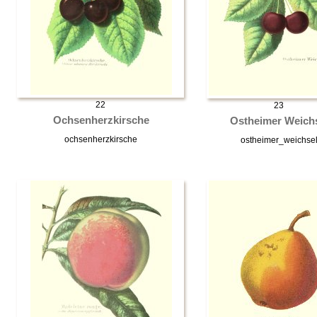
22
23
Ochsenherzkirsche
Ostheimer Weich
ochsenherzkirsche
ostheimer_weichse