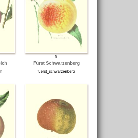
9
sich
Fürst Schwarzenberg
ch
fuerst_schwarzenberg