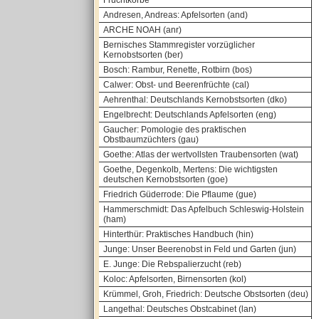
Fruchtkörbe
Andresen, Andreas: Apfelsorten (and)
ARCHE NOAH (anr)
Bernisches Stammregister vorzüglicher
Kernobstsorten (ber)
Bosch: Rambur, Renette, Rotbirn (bos)
Calwer: Obst- und Beerenfrüchte (cal)
Aehrenthal: Deutschlands Kernobstsorten (dko)
Engelbrecht: Deutschlands Apfelsorten (eng)
Gaucher: Pomologie des praktischen
Obstbaumzüchters (gau)
Goethe: Atlas der wertvollsten Traubensorten (wat)
Goethe, Degenkolb, Mertens: Die wichtigsten
deutschen Kernobstsorten (goe)
Friedrich Güderrode: Die Pflaume (gue)
Hammerschmidt: Das Apfelbuch Schleswig-Holstein
(ham)
Hinterthür: Praktisches Handbuch (hin)
Junge: Unser Beerenobst in Feld und Garten (jun)
E. Junge: Die Rebspalierzucht (reb)
Koloc: Apfelsorten, Birnensorten (kol)
Krümmel, Groh, Friedrich: Deutsche Obstsorten (deu)
Langethal: Deutsches Obstcabinet (lan)