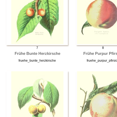
7
8
Frühe Bunte Herzkirsche
Frühe Purpur Pfir
fruehe_bunte_herzkirsche
fruehe_purpur_pfirsi