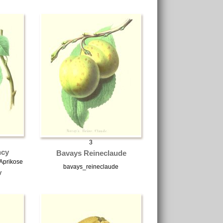
3
ncy
Bavays Reineclaude
Aprikose
bavays_reineclaude
y