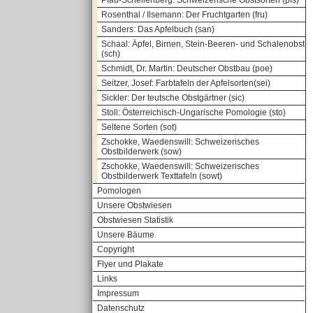
Pfau-Schellenberg: Schweizerische Obstsorten (pfs)
Rosenthal / Ilsemann: Der Fruchtgarten (fru)
Sanders: Das Apfelbuch (san)
Schaal: Äpfel, Birnen, Stein-Beeren- und Schalenobst
(sch)
Schmidt, Dr. Martin: Deutscher Obstbau (poe)
Seitzer, Josef: Farbtafeln der Apfelsorten(sei)
Sickler: Der teutsche Obstgärtner (sic)
Stoll: Österreichisch-Ungarische Pomologie (sto)
Seltene Sorten (sot)
Zschokke, Waedenswill: Schweizerisches
Obstbilderwerk (sow)
Zschokke, Waedenswill: Schweizerisches
Obstbilderwerk Texttafeln (sowt)
Pomologen
Unsere Obstwiesen
Obstwiesen Statistik
Unsere Bäume
Copyright
Flyer und Plakate
Links
Impressum
Datenschutz