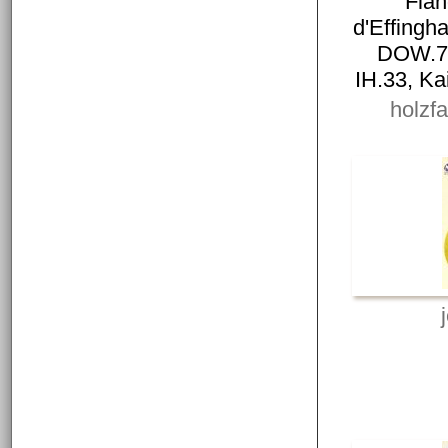
Fla
d'Effing
DOW.76
IH.33, Ka
holzf