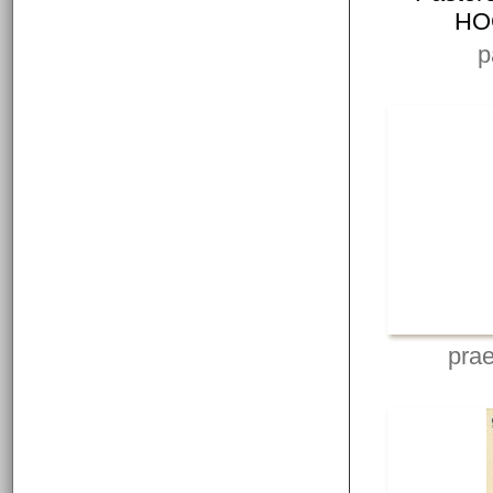
HOG
p
pra