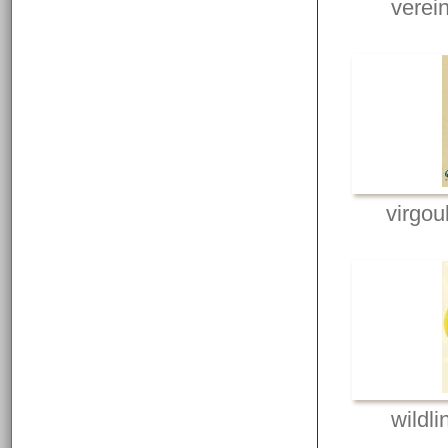
verei
virgo
wildl