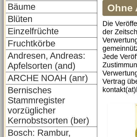
Bäume
Ohne A
Blüten
Die Veröff
Einzelfrüchte
der Zeitsch
Verwertung
Fruchtkörbe
gemeinnütz
Andresen, Andreas:
Jede Veröf
Apfelsorten (and)
Zustimmung
Verwertung
ARCHE NOAH (anr)
Vertrag üb
Bernisches
kontakt(at
Stammregister
vorzüglicher
Kernobstsorten (ber)
Bosch: Rambur,