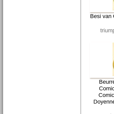
Besi van
trium
Beurré
Comic
Comice
Doyenné