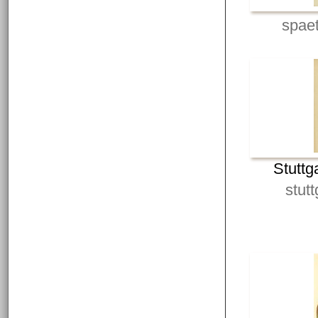
spae
Stuttg
stut