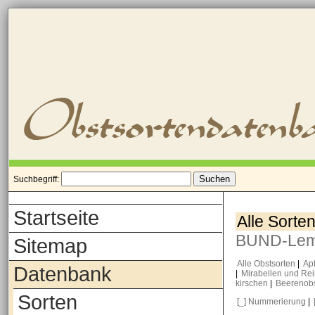
Suchbegriff:
Startseite
Alle Sorte
BUND-Le
Sitemap
Alle Obstsorten
|
Ap
Datenbank
|
Mirabellen und Re
kirschen
|
Beerenob
Sorten
[_] Nummerierung
|