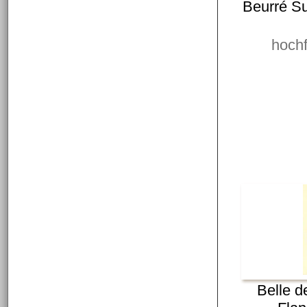
Beurré Su
hochf
Belle d