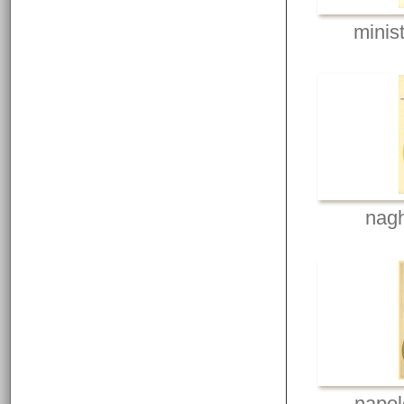
minis
nagh
napol