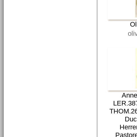
Ol
oli
Anne
LER.387
THOM.261,
Duc
Herre
Pastore