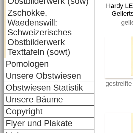
Obstbilderwerk (sow)
Hardy LER
Zschokke,
Gellert
Waedenswill:
gell
Schweizerisches
Obstbilderwerk
Texttafeln (sowt)
Pomologen
Unsere Obstwiesen
gestreift
Obstwiesen Statistik
Unsere Bäume
Copyright
Flyer und Plakate