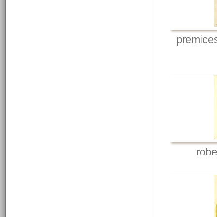
premice
robe