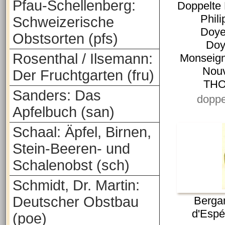
Pfau-Schellenberg:
Doppelte 
Phil
Schweizerische
Doye
Obstsorten (pfs)
Doy
Rosenthal / Ilsemann:
Monseign
Nouv
Der Fruchtgarten (fru)
THO
Sanders: Das
doppe
Apfelbuch (san)
Schaal: Äpfel, Birnen,
Stein-Beeren- und
Schalenobst (sch)
Schmidt, Dr. Martin:
Deutscher Obstbau
Berga
d'Espé
(poe)