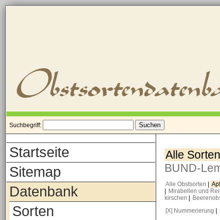
Suchbegriff:
Startseite
Alle Sorte
BUND-Le
Sitemap
Alle Obstsorten
|
Ap
Datenbank
|
Mirabellen und Re
kirschen
|
Beerenob
Sorten
[X] Nummerierung
|