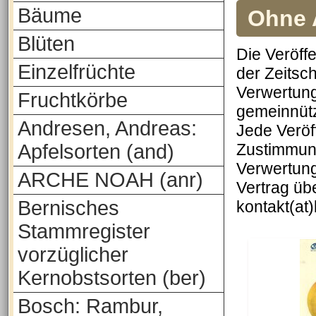
Bäume
Ohne A
Blüten
Die Veröff
Einzelfrüchte
der Zeitsch
Verwertung
Fruchtkörbe
gemeinnütz
Andresen, Andreas:
Jede Veröf
Apfelsorten (and)
Zustimmung
Verwertung
ARCHE NOAH (anr)
Vertrag üb
Bernisches
kontakt(at
Stammregister
vorzüglicher
Kernobstsorten (ber)
Bosch: Rambur,